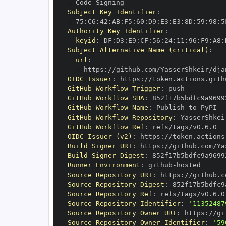
-
Subject Key Identifier
:
-
 75
:
C6
:
42
:
AB
:
F5
:
60
:
D9
:
E3
:
E3
:
8D
:
59
:
98
:
5
Authority Key Identifier
:
keyid
:
 DF
:
D3
:
E9
:
CF
:
56
:
24
:
11
:
96
:
F9
:
A8
:
Subject Alternative Name (critical)
:
url
:
-
 https
:
//github.com/YasserShkeir/dja
OIDC Issuer
:
 https
:
GitHub Workflow Trigger
:
GitHub Workflow SHA
:
GitHub Workflow Name
:
GitHub Workflow Repository
:
 YasserShkei
GitHub Workflow Ref
:
OIDC Issuer (v2)
:
 https
:
Build Signer URI
:
 https
:
//github.com/Ya
Build Signer Digest
:
Runner Environment
:
 github
-
Source Repository URI
:
 https
:
//github.c
Source Repository Digest
:
Source Repository Ref
:
Source Repository Identifier
:
'11352487
Source Repository Owner URI
:
 https
:
Source Repository Owner Identifier
:
'59