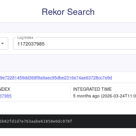
Rekor Search
Log Index
9e72281459dd368f9a9aec95dbe2316e74ae63728cc7e9d
NDEX
INTEGRATED TIME
37985
5 months ago (2026-03-24T11:0
6b82fd1d7e763aabe61858e0dc078f