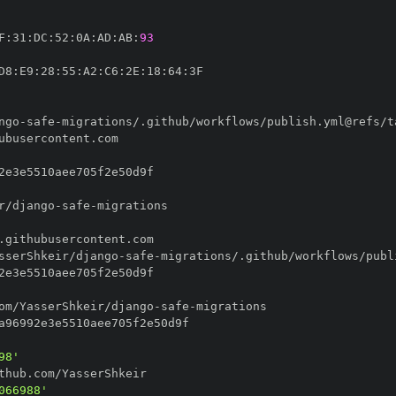
F
:
31
:
DC
:
52
:
0A
:
AD
:
AB
:
93
D8
:
E9
:
28
:
55
:
A2
:
C6
:
2E
:
18
:
64
:
ngo
-
safe
-
r/django
-
safe
-
sserShkeir/django
-
safe
-
om/YasserShkeir/django
-
safe
-
98'
066988'