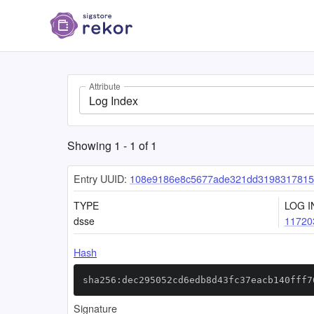
Attribute
Log Index
Showing
1
-
1
of
1
Entry UUID:
108e9186e8c5677ade321dd3198317815
TYPE
LOG I
dsse
11720
Hash
sha256:dec295052cd6edb8d43fc37eacb140fff7
Signature