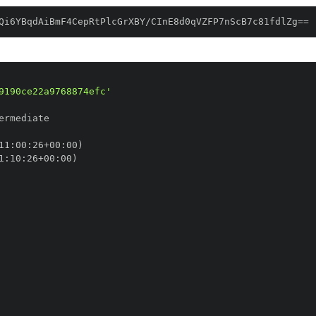
Qi6YBqdAiBmF4CepRtPlcGrXBY/CInE8d0qVZFP7nScB7c81fdlZg==
9190ce22a9768874efc'
11
:
00
:
26+00
:
1
:
10
:
26+00
: