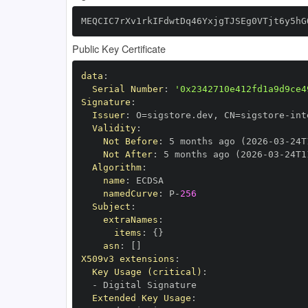
MEQCIC7rXv1rkIFdwtDq46YxjgTJSEg0VTjt6y5hG
Public Key Certificate
data
:
Serial Number
:
'0x2342710e412fd1a9d9ce4
Signature
:
Issuer
:
 O=sigstore.dev
,
 CN=sigstore
-
Validity
:
Not Before
:
 5 months ago (2026
-
03
-
24T
Not After
:
 5 months ago (2026
-
03
-
24T1
Algorithm
:
name
:
namedCurve
:
 P
-
256
Subject
:
extraNames
:
items
:
{
}
asn
:
[
]
X509v3 extensions
:
Key Usage (critical)
:
-
Extended Key Usage
: