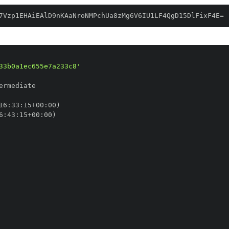
7Vzp1EHAiEAlD9nKAaNroNMPchUa8zMg6V6IU1LF4QgD15DlFixF4E=
33b0a1ec655e7a233c8'
16
:
33
:
15+00
:
6
:
43
:
15+00
: