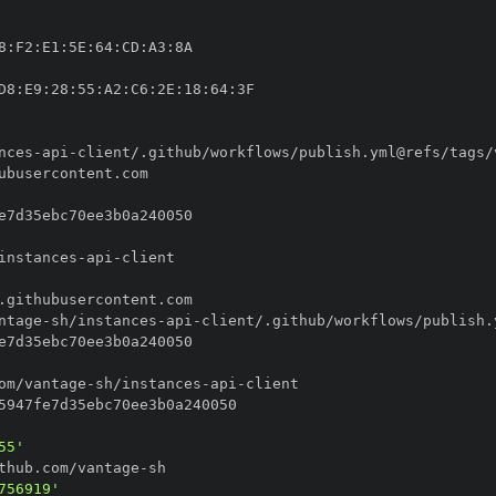
8
:
F2
:
E1
:
5E
:
64
:
CD
:
A3
:
D8
:
E9
:
28
:
55
:
A2
:
C6
:
2E
:
18
:
64
:
nces
-
api
-
instances
-
api
-
ntage
-
sh/instances
-
api
-
om/vantage
-
sh/instances
-
api
-
55'
thub.com/vantage
-
756919'