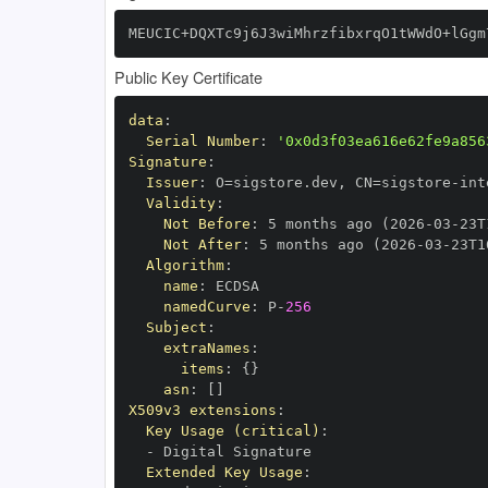
MEUCIC+DQXTc9j6J3wiMhrzfibxrqO1tWWdO+lGgm
Public Key Certificate
data
:
Serial Number
:
'0x0d3f03ea616e62fe9a856
Signature
:
Issuer
:
 O=sigstore.dev
,
 CN=sigstore
-
Validity
:
Not Before
:
 5 months ago (2026
-
03
-
23T
Not After
:
 5 months ago (2026
-
03
-
23T1
Algorithm
:
name
:
namedCurve
:
 P
-
256
Subject
:
extraNames
:
items
:
{
}
asn
:
[
]
X509v3 extensions
:
Key Usage (critical)
:
-
Extended Key Usage
: