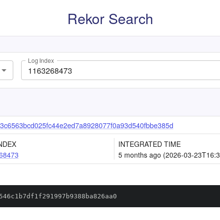
Rekor Search
Log Index
3c6563bcd025fc44e2ed7a8928077f0a93d540fbbe385d
NDEX
INTEGRATED TIME
68473
5 months ago (2026-03-23T16:3
546c1b7df1f291997b9388ba826aa0