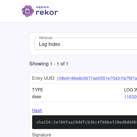
Attribute
Log Index
Showing
1
-
1
of
1
Entry UUID:
108e9186e8c5677ae0551e70431fa7f97a
TYPE
LOG I
dsse
11632
Hash
sha256:2e700faa29ddfcb36c4f86bef29ed8dd4b
Signature