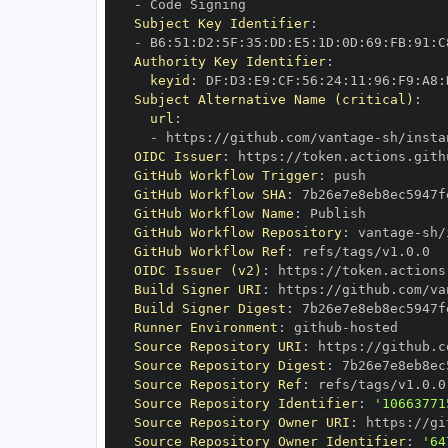
-
Subject Key Identifier
:
-
 B6
:
51
:
D2
:
5F
:
35
:
DD
:
E5
:
1D
:
0D
:
69
:
FB
:
91
:
C
Authority Key Identifier
:
keyid
:
 DF
:
D3
:
E9
:
CF
:
56
:
24
:
11
:
96
:
F9
:
A8
:
Subject Alternative Name (critical)
:
url
:
-
 https
:
//github.com/vantage
-
sh/insta
OIDC Issuer
:
 https
:
GitHub Workflow Trigger
:
GitHub Workflow SHA
:
GitHub Workflow Name
:
GitHub Workflow Repository
:
 vantage
-
sh/
GitHub Workflow Ref
:
OIDC Issuer (v2)
:
 https
:
Build Signer URI
:
 https
:
//github.com/va
Build Signer Digest
:
Runner Environment
:
 github
-
Source Repository URI
:
 https
:
//github.c
Source Repository Digest
:
Source Repository Ref
:
Source Repository Identifier
:
'10663771
Source Repository Owner URI
:
 https
:
//gi
Source Repository Owner Identifier
:
'64