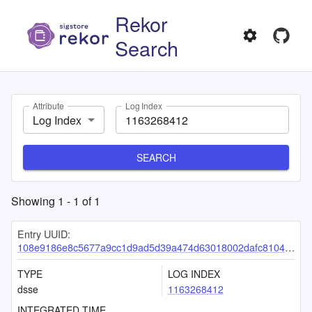
Rekor
Search
Attribute
Log Index
Log Index
SEARCH
Showing
1
-
1
of
1
Entry UUID:
108e9186e8c5677a9cc1d9ad5d39a474d63018002dafc810499aee739b8cb4acdaf1c244ae1882dc
TYPE
LOG INDEX
dsse
1163268412
INTEGRATED TIME