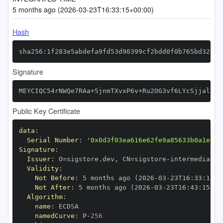
5 months ago (2026-03-23T16:33:15+00:00)
Hash
sha256:1f283e5abdefa9fd53d90399cf2bdd0f0b765bd32333
Signature
MEYCIQC54rNWQe7RAa+5jnmTXvxP6v+Ru2OG3vf6LYcSjjalZAI
Public Key Certificate
data
:
Serial Number
:
'0x0d3f03ea616e62fe9a85633b0a1ec65
Signature
:
Issuer
:
 O=sigstore.dev
,
 CN=sigstore
-
Validity
:
Not Before
:
 5 months ago (2026
-
03
-
23T16
:
33
:
15+0
Not After
:
 5 months ago (2026
-
03
-
23T16
:
43
:
15+00
Algorithm
:
name
:
namedCurve
:
 P
-
256