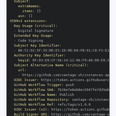
Subject
:
extraNames
:
items
:
{
}
asn
:
[
]
X509v3 extensions
:
Key Usage (critical)
:
-
Extended Key Usage
:
-
Subject Key Identifier
:
-
 B6
:
51
:
D2
:
5F
:
35
:
DD
:
E5
:
1D
:
0D
:
69
:
FB
:
91
:
C8
:
F2
:
E1
:
5E
Authority Key Identifier
:
keyid
:
 DF
:
D3
:
E9
:
CF
:
56
:
24
:
11
:
96
:
F9
:
A8
:
D8
:
E9
:
28
:
5
Subject Alternative Name (critical)
:
url
:
-
 https
:
//github.com/vantage
-
sh/instances
-
api
-
OIDC Issuer
:
 https
:
GitHub Workflow Trigger
:
GitHub Workflow SHA
:
GitHub Workflow Name
:
GitHub Workflow Repository
:
 vantage
-
sh/instances
-
GitHub Workflow Ref
:
OIDC Issuer (v2)
:
 https
:
Build Signer URI
:
 https
:
//github.com/vantage
-
sh/i