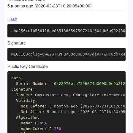
5 months ago (2026-03-23T16:20:05+00:00)
Hash
sha256:c1b566116ae8651366597597246f604db6a99243054d
Signature
MEUCIQDcql1gyuwW2wTKrHur8Qo3HE3X4/diV/+wRcudb+x46wI
Public Key Certificate
data
:
Serial Number
:
'0x28970efe7256074e0600b0e9a3f299c
Signature
:
Issuer
:
 O=sigstore.dev
,
 CN=sigstore
-
Validity
:
Not Before
:
 5 months ago (2026
-
03
-
23T16
:
20
:
05+0
Not After
:
 5 months ago (2026
-
03
-
23T16
:
30
:
05+00
Algorithm
:
name
:
namedCurve
:
 P
-
256