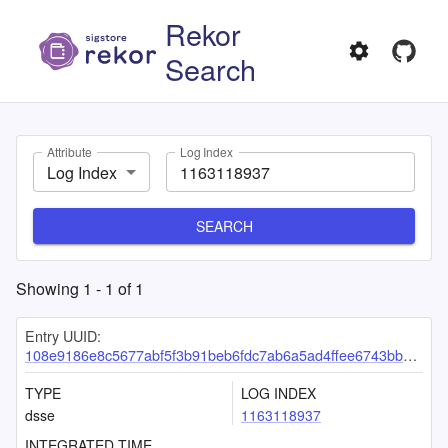
Rekor
Search
Attribute
Log Index
Log Index
SEARCH
Showing
1
-
1
of
1
Entry UUID:
108e9186e8c5677abf5f3b91beb6fdc7ab6a5ad4ffee6743bb4c4b8331536afe17bc55456cd159ab
TYPE
LOG INDEX
dsse
1163118937
INTEGRATED TIME