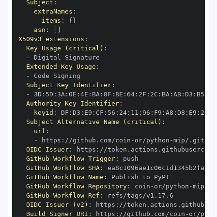
Subject
:
extraNames
:
items
:
{
}
asn
:
[
]
X509v3 extensions
:
Key Usage (critical)
:
-
Extended Key Usage
:
-
Subject Key Identifier
:
-
 3D
:
5D
:
3A
:
0E
:
4E
:
BA
:
8F
:
8E
:
64
:
2F
:
2C
:
BA
:
AB
:
D3
:
B5
:
92
Authority Key Identifier
:
keyid
:
 DF
:
D3
:
E9
:
CF
:
56
:
24
:
11
:
96
:
F9
:
A8
:
D8
:
E9
:
28
:
5
Subject Alternative Name (critical)
:
url
:
-
 https
:
//github.com/coin
-
or/python
-
OIDC Issuer
:
 https
:
GitHub Workflow Trigger
:
GitHub Workflow SHA
:
GitHub Workflow Name
:
GitHub Workflow Repository
:
 coin
-
or/python
-
GitHub Workflow Ref
:
OIDC Issuer (v2)
:
 https
:
Build Signer URI
:
 https
:
//github.com/coin
-
or/pyth