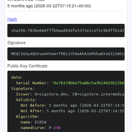
5 months ago (2026-03-22T07:15:21+00:00)
Hash
sha256:783be660fffb9aad64dfe5372e1cef3c9bdffb1d29a0
Signature
MEQCIGXy4QUtuwX4tem+TPBi1th4eAhA3oRVkaBYoG3jSWSnAiB
Public Key Certificate
data
:
Serial Number
:
'0x7037db6e75a86c5a3b14025b12b0154
Signature
:
Issuer
:
 O=sigstore.dev
,
 CN=sigstore
-
Validity
:
Not Before
:
 5 months ago (2026
-
03
-
22T07
:
14
:
55+0
Not After
:
 5 months ago (2026
-
03
-
22T07
:
24
:
55+00
Algorithm
:
name
:
namedCurve
:
 P
-
256