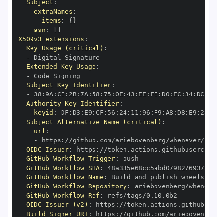
Subject
:
extraNames
:
items
:
{
}
asn
:
[
]
X509v3 extensions
:
Key Usage (critical)
:
-
Extended Key Usage
:
-
Subject Key Identifier
:
-
 38
:
9A
:
CE
:
2B
:
7A
:
58
:
75
:
0E
:
43
:
EE
:
FE
:
D0
:
EC
:
34
:
DC
:
B6
Authority Key Identifier
:
keyid
:
 DF
:
D3
:
E9
:
CF
:
56
:
24
:
11
:
96
:
F9
:
A8
:
D8
:
E9
:
28
:
5
Subject Alternative Name (critical)
:
url
:
-
 https
:
OIDC Issuer
:
 https
:
GitHub Workflow Trigger
:
GitHub Workflow SHA
:
GitHub Workflow Name
:
GitHub Workflow Repository
:
GitHub Workflow Ref
:
OIDC Issuer (v2)
:
 https
:
Build Signer URI
:
 https
: