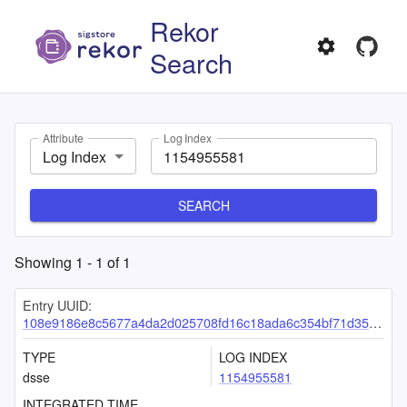
Rekor
Search
Attribute
Log Index
Log Index
SEARCH
Showing
1
-
1
of
1
Entry UUID:
108e9186e8c5677a4da2d025708fd16c18ada6c354bf71d354fc2cf29b6801c49520550902ab0cda
TYPE
LOG INDEX
dsse
1154955581
INTEGRATED TIME