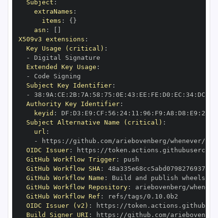
Subject
:
extraNames
:
items
:
{
}
asn
:
[
]
X509v3 extensions
:
Key Usage (critical)
:
-
Extended Key Usage
:
-
Subject Key Identifier
:
-
 38
:
9A
:
CE
:
2B
:
7A
:
58
:
75
:
0E
:
43
:
EE
:
FE
:
D0
:
EC
:
34
:
DC
:
B6
Authority Key Identifier
:
keyid
:
 DF
:
D3
:
E9
:
CF
:
56
:
24
:
11
:
96
:
F9
:
A8
:
D8
:
E9
:
28
:
5
Subject Alternative Name (critical)
:
url
:
-
 https
:
OIDC Issuer
:
 https
:
GitHub Workflow Trigger
:
GitHub Workflow SHA
:
GitHub Workflow Name
:
GitHub Workflow Repository
:
GitHub Workflow Ref
:
OIDC Issuer (v2)
:
 https
:
Build Signer URI
:
 https
: