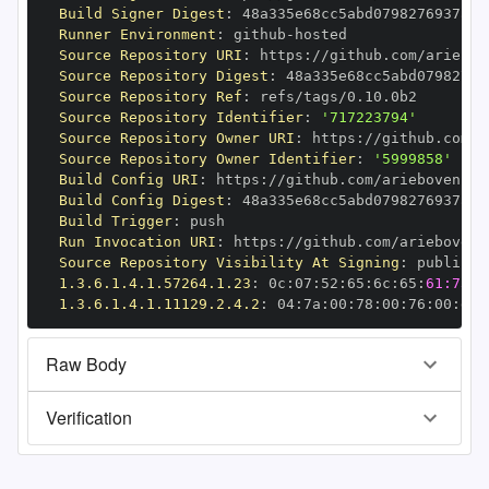
Build Signer Digest
:
Runner Environment
:
 github
-
Source Repository URI
:
 https
:
Source Repository Digest
:
Source Repository Ref
:
Source Repository Identifier
:
'717223794'
Source Repository Owner URI
:
 https
:
Source Repository Owner Identifier
:
'5999858'
Build Config URI
:
 https
:
Build Config Digest
:
Build Trigger
:
Run Invocation URI
:
 https
:
Source Repository Visibility At Signing
:
1.3.6.1.4.1.57264.1.23
:
 0c
:
07
:
52
:
65
:
6c
:
65
:
61:73:6
1.3.6.1.4.1.11129.2.4.2
:
 04
:
7a
:
00
:
78
:
00
:
76
:
00
:
dd
:
Raw Body
Verification