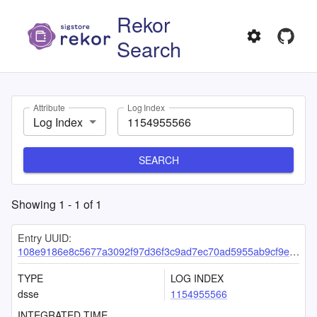
Rekor
Search
Attribute
Log Index
Log Index
SEARCH
Showing
1
-
1
of
1
Entry UUID:
108e9186e8c5677a3092f97d36f3c9ad7ec70ad5955ab9cf9e9e84f6fb59286d10ea4b67d6f78540
TYPE
LOG INDEX
dsse
1154955566
INTEGRATED TIME