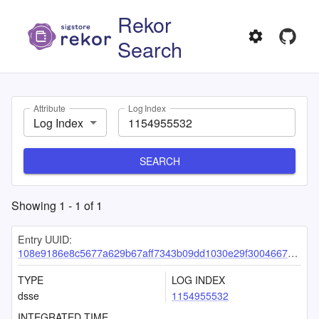
Rekor
Search
Attribute
Log Index
Log Index
SEARCH
Showing
1
-
1
of
1
Entry UUID:
108e9186e8c5677a629b67aff7343b09dd1030e29f30046675b62a408ff0f16139fced40d042b8d2
TYPE
LOG INDEX
dsse
1154955532
INTEGRATED TIME