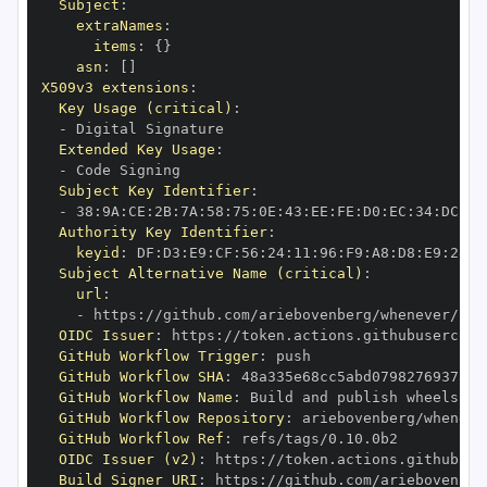
Subject
:
extraNames
:
items
:
{
}
asn
:
[
]
X509v3 extensions
:
Key Usage (critical)
:
-
Extended Key Usage
:
-
Subject Key Identifier
:
-
 38
:
9A
:
CE
:
2B
:
7A
:
58
:
75
:
0E
:
43
:
EE
:
FE
:
D0
:
EC
:
34
:
DC
:
B6
Authority Key Identifier
:
keyid
:
 DF
:
D3
:
E9
:
CF
:
56
:
24
:
11
:
96
:
F9
:
A8
:
D8
:
E9
:
28
:
5
Subject Alternative Name (critical)
:
url
:
-
 https
:
OIDC Issuer
:
 https
:
GitHub Workflow Trigger
:
GitHub Workflow SHA
:
GitHub Workflow Name
:
GitHub Workflow Repository
:
GitHub Workflow Ref
:
OIDC Issuer (v2)
:
 https
:
Build Signer URI
:
 https
: