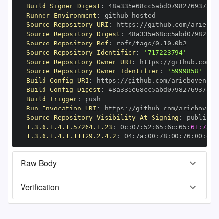
Build Signer Digest
:
Runner Environment
:
 github
-
Source Repository URI
:
 https
:
Source Repository Digest
:
Source Repository Ref
:
Source Repository Identifier
:
'717223794'
Source Repository Owner URI
:
 https
:
Source Repository Owner Identifier
:
'5999858'
Build Config URI
:
 https
:
Build Config Digest
:
Build Trigger
:
Run Invocation URI
:
 https
:
Source Repository Visibility At Signing
:
1.3.6.1.4.1.57264.1.23
:
 0c
:
07
:
52
:
65
:
6c
:
65
:
61:73:6
1.3.6.1.4.1.11129.2.4.2
:
 04
:
7a
:
00
:
78
:
00
:
76
:
00
:
dd
:
Raw Body
Verification