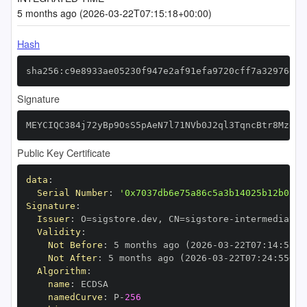
5 months ago (2026-03-22T07:15:18+00:00)
Hash
sha256:c9e8933ae05230f947e2af91efa9720cff7a32976d0f
Signature
MEYCIQC384j72yBp9OsS5pAeN7l71NVb0J2ql3TqncBtr8MzgQI
Public Key Certificate
data
:
Serial Number
:
'0x7037db6e75a86c5a3b14025b12b0154
Signature
:
Issuer
:
 O=sigstore.dev
,
 CN=sigstore
-
Validity
:
Not Before
:
 5 months ago (2026
-
03
-
22T07
:
14
:
55+0
Not After
:
 5 months ago (2026
-
03
-
22T07
:
24
:
55+00
Algorithm
:
name
:
namedCurve
:
 P
-
256