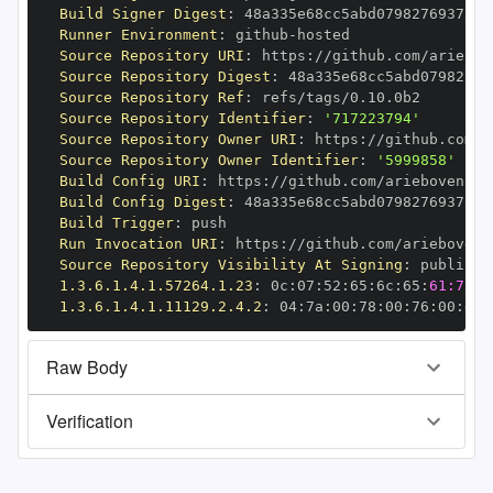
Build Signer Digest
:
Runner Environment
:
 github
-
Source Repository URI
:
 https
:
Source Repository Digest
:
Source Repository Ref
:
Source Repository Identifier
:
'717223794'
Source Repository Owner URI
:
 https
:
Source Repository Owner Identifier
:
'5999858'
Build Config URI
:
 https
:
Build Config Digest
:
Build Trigger
:
Run Invocation URI
:
 https
:
Source Repository Visibility At Signing
:
1.3.6.1.4.1.57264.1.23
:
 0c
:
07
:
52
:
65
:
6c
:
65
:
61:73:6
1.3.6.1.4.1.11129.2.4.2
:
 04
:
7a
:
00
:
78
:
00
:
76
:
00
:
dd
:
Raw Body
Verification