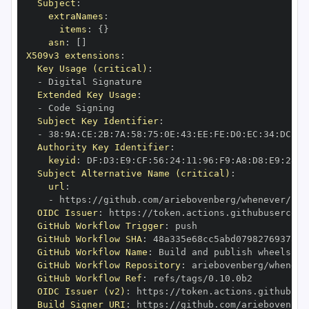
Subject
:
extraNames
:
items
:
{
}
asn
:
[
]
X509v3 extensions
:
Key Usage (critical)
:
-
Extended Key Usage
:
-
Subject Key Identifier
:
-
 38
:
9A
:
CE
:
2B
:
7A
:
58
:
75
:
0E
:
43
:
EE
:
FE
:
D0
:
EC
:
34
:
DC
:
B6
Authority Key Identifier
:
keyid
:
 DF
:
D3
:
E9
:
CF
:
56
:
24
:
11
:
96
:
F9
:
A8
:
D8
:
E9
:
28
:
5
Subject Alternative Name (critical)
:
url
:
-
 https
:
OIDC Issuer
:
 https
:
GitHub Workflow Trigger
:
GitHub Workflow SHA
:
GitHub Workflow Name
:
GitHub Workflow Repository
:
GitHub Workflow Ref
:
OIDC Issuer (v2)
:
 https
:
Build Signer URI
:
 https
: