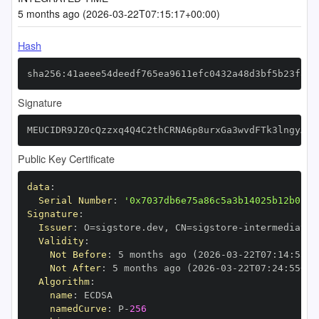
5 months ago (2026-03-22T07:15:17+00:00)
Hash
sha256:41aeee54deedf765ea9611efc0432a48d3bf5b23f83f
Signature
MEUCIDR9JZ0cQzzxq4Q4C2thCRNA6p8urxGa3wvdFTk3lngyAiE
Public Key Certificate
data
:
Serial Number
:
'0x7037db6e75a86c5a3b14025b12b0154
Signature
:
Issuer
:
 O=sigstore.dev
,
 CN=sigstore
-
Validity
:
Not Before
:
 5 months ago (2026
-
03
-
22T07
:
14
:
55+0
Not After
:
 5 months ago (2026
-
03
-
22T07
:
24
:
55+00
Algorithm
:
name
:
namedCurve
:
 P
-
256