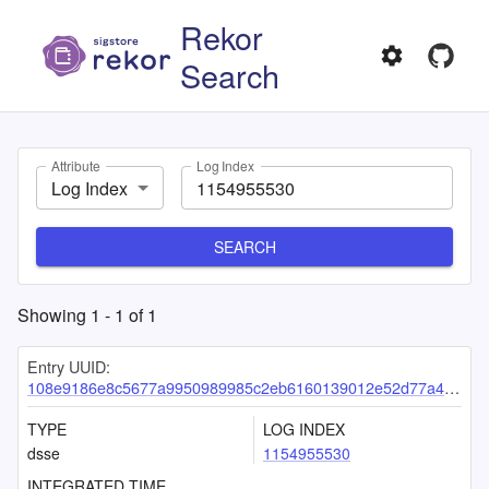
Rekor
Search
Attribute
Log Index
Log Index
SEARCH
Showing
1
-
1
of
1
Entry UUID:
108e9186e8c5677a9950989985c2eb6160139012e52d77a4dca3197ccbe77f17d2bc8cecb06a4dbf
TYPE
LOG INDEX
dsse
1154955530
INTEGRATED TIME