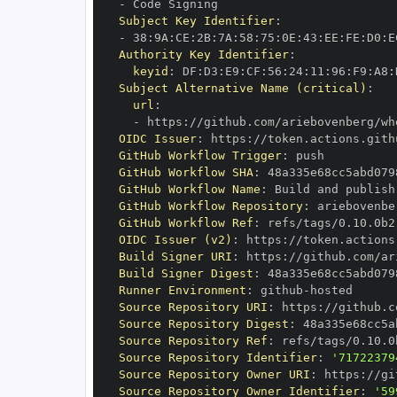
-
Subject Key Identifier
:
-
 38
:
9A
:
CE
:
2B
:
7A
:
58
:
75
:
0E
:
43
:
EE
:
FE
:
D0
:
E
Authority Key Identifier
:
keyid
:
 DF
:
D3
:
E9
:
CF
:
56
:
24
:
11
:
96
:
F9
:
A8
:
Subject Alternative Name (critical)
:
url
:
-
 https
:
OIDC Issuer
:
 https
:
GitHub Workflow Trigger
:
GitHub Workflow SHA
:
GitHub Workflow Name
:
GitHub Workflow Repository
:
GitHub Workflow Ref
:
OIDC Issuer (v2)
:
 https
:
Build Signer URI
:
 https
:
Build Signer Digest
:
Runner Environment
:
 github
-
Source Repository URI
:
 https
:
Source Repository Digest
:
Source Repository Ref
:
Source Repository Identifier
:
'71722379
Source Repository Owner URI
:
 https
:
Source Repository Owner Identifier
:
'59