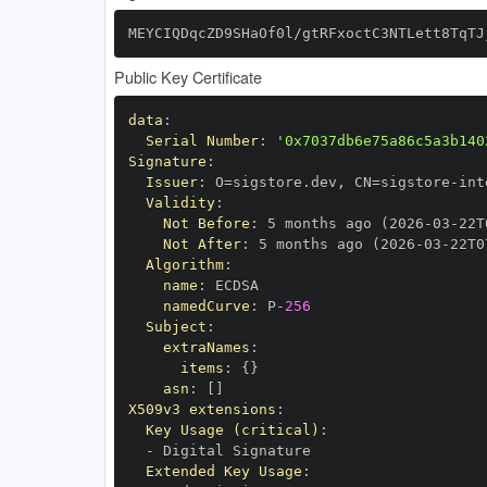
MEYCIQDqcZD9SHaOf0l/gtRFxoctC3NTLett8TqTJ
Public Key Certificate
data
:
Serial Number
:
'0x7037db6e75a86c5a3b140
Signature
:
Issuer
:
 O=sigstore.dev
,
 CN=sigstore
-
Validity
:
Not Before
:
 5 months ago (2026
-
03
-
22T
Not After
:
 5 months ago (2026
-
03
-
22T0
Algorithm
:
name
:
namedCurve
:
 P
-
256
Subject
:
extraNames
:
items
:
{
}
asn
:
[
]
X509v3 extensions
:
Key Usage (critical)
:
-
Extended Key Usage
: