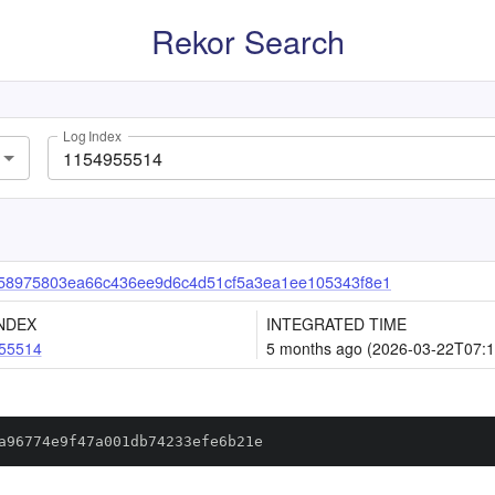
Rekor Search
Log Index
58975803ea66c436ee9d6c4d51cf5a3ea1ee105343f8e1
NDEX
INTEGRATED TIME
55514
5 months ago (2026-03-22T07:1
a96774e9f47a001db74233efe6b21e