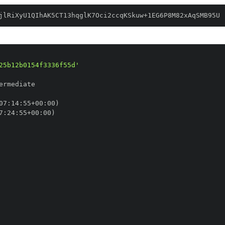
jlRiXyU1QIhAK5CT13hqglK7Oci2ccqKSkuw+1EG6P8M82xAqSMB95U
25b12b0154f3336f55d'
07
:
14
:
55+00
:
7
:
24
:
55+00
: