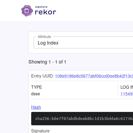
Attribute
Log Index
Showing
1
-
1
of
1
Entry UUID:
108e9186e8c5677abf06ccd0ee8b42f13c
TYPE
LOG I
dsse
11549
Hash
sha256:b0e7f07abdbdeab8bc1d1b3bdda6c61736
Signature