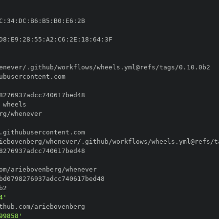
C
:
34
:
DC
:
B6
:
B5
:
B0
:
E6
:
D8
:
E9
:
28
:
55
:
A2
:
C6
:
2E
:
18
:
64
:
4'
99858'