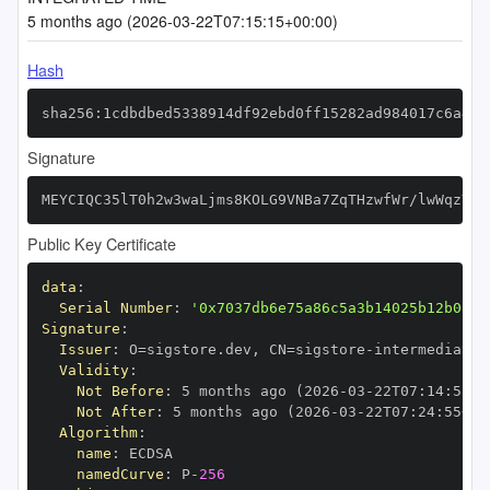
5 months ago (2026-03-22T07:15:15+00:00)
Hash
sha256:1cdbdbed5338914df92ebd0ff15282ad984017c6a4d8
Signature
MEYCIQC35lT0h2w3waLjms8KOLG9VNBa7ZqTHzwfWr/lwWqzYQI
Public Key Certificate
data
:
Serial Number
:
'0x7037db6e75a86c5a3b14025b12b0154
Signature
:
Issuer
:
 O=sigstore.dev
,
 CN=sigstore
-
Validity
:
Not Before
:
 5 months ago (2026
-
03
-
22T07
:
14
:
55+0
Not After
:
 5 months ago (2026
-
03
-
22T07
:
24
:
55+00
Algorithm
:
name
:
namedCurve
:
 P
-
256