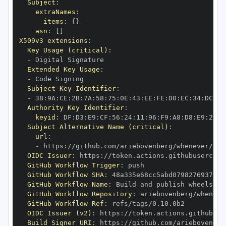
Subject
:
extraNames
:
items
:
{
}
asn
:
[
]
X509v3 extensions
:
Key Usage (critical)
:
-
Extended Key Usage
:
-
Subject Key Identifier
:
-
 38
:
9A
:
CE
:
2B
:
7A
:
58
:
75
:
0E
:
43
:
EE
:
FE
:
D0
:
EC
:
34
:
DC
:
B6
Authority Key Identifier
:
keyid
:
 DF
:
D3
:
E9
:
CF
:
56
:
24
:
11
:
96
:
F9
:
A8
:
D8
:
E9
:
28
:
5
Subject Alternative Name (critical)
:
url
:
-
 https
:
OIDC Issuer
:
 https
:
GitHub Workflow Trigger
:
GitHub Workflow SHA
:
GitHub Workflow Name
:
GitHub Workflow Repository
:
GitHub Workflow Ref
:
OIDC Issuer (v2)
:
 https
:
Build Signer URI
:
 https
: