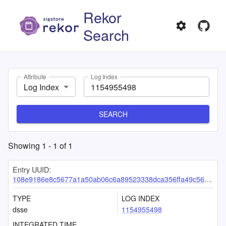
Rekor
Search
Attribute
Log Index
Log Index
SEARCH
Showing
1
-
1
of
1
Entry UUID:
108e9186e8c5677a1a50ab06c6a89523338dca356ffa49c56989ac72998a51af8d0334c719c8bcbb
TYPE
LOG INDEX
dsse
1154955498
INTEGRATED TIME