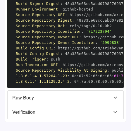
Build Signer Digest
:
Runner Environment
:
 github
-
Source Repository URI
:
 https
:
Source Repository Digest
:
Source Repository Ref
:
Source Repository Identifier
:
'717223794'
Source Repository Owner URI
:
 https
:
Source Repository Owner Identifier
:
'5999858'
Build Config URI
:
 https
:
Build Config Digest
:
Build Trigger
:
Run Invocation URI
:
 https
:
Source Repository Visibility At Signing
:
1.3.6.1.4.1.57264.1.23
:
 0c
:
07
:
52
:
65
:
6c
:
65
:
61:73:6
1.3.6.1.4.1.11129.2.4.2
:
 04
:
7a
:
00
:
78
:
00
:
76
:
00
:
dd
:
Raw Body
Verification