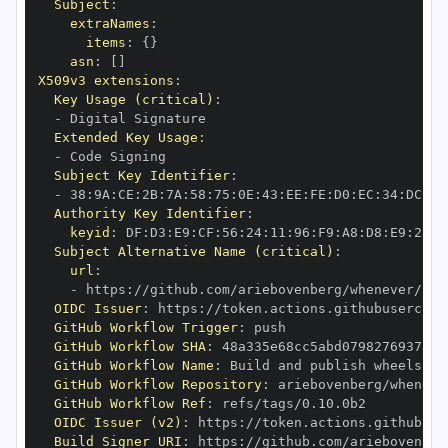
Subject
:
extraNames
:
items
:
{
}
asn
:
[
]
X509v3 extensions
:
Key Usage (critical)
:
-
Extended Key Usage
:
-
Subject Key Identifier
:
-
 38
:
9A
:
CE
:
2B
:
7A
:
58
:
75
:
0E
:
43
:
EE
:
FE
:
D0
:
EC
:
34
:
DC
:
B6
Authority Key Identifier
:
keyid
:
 DF
:
D3
:
E9
:
CF
:
56
:
24
:
11
:
96
:
F9
:
A8
:
D8
:
E9
:
28
:
5
Subject Alternative Name (critical)
:
url
:
-
 https
:
OIDC Issuer
:
 https
:
GitHub Workflow Trigger
:
GitHub Workflow SHA
:
GitHub Workflow Name
:
GitHub Workflow Repository
:
GitHub Workflow Ref
:
OIDC Issuer (v2)
:
 https
:
Build Signer URI
:
 https
: