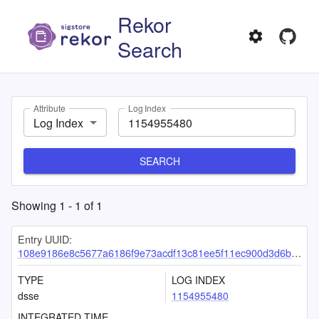
Rekor
Search
Attribute
Log Index
Log Index
SEARCH
Showing
1
-
1
of
1
Entry UUID:
108e9186e8c5677a6186f9e73acdf13c81ee5f11ec900d3d6bdf03e1bacd46bc201b4f57fafab9d7
TYPE
LOG INDEX
dsse
1154955480
INTEGRATED TIME