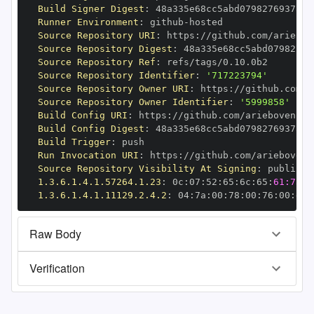
Build Signer Digest
:
Runner Environment
:
 github
-
Source Repository URI
:
 https
:
Source Repository Digest
:
Source Repository Ref
:
Source Repository Identifier
:
'717223794'
Source Repository Owner URI
:
 https
:
Source Repository Owner Identifier
:
'5999858'
Build Config URI
:
 https
:
Build Config Digest
:
Build Trigger
:
Run Invocation URI
:
 https
:
Source Repository Visibility At Signing
:
1.3.6.1.4.1.57264.1.23
:
 0c
:
07
:
52
:
65
:
6c
:
65
:
61:73:6
1.3.6.1.4.1.11129.2.4.2
:
 04
:
7a
:
00
:
78
:
00
:
76
:
00
:
dd
:
Raw Body
Verification