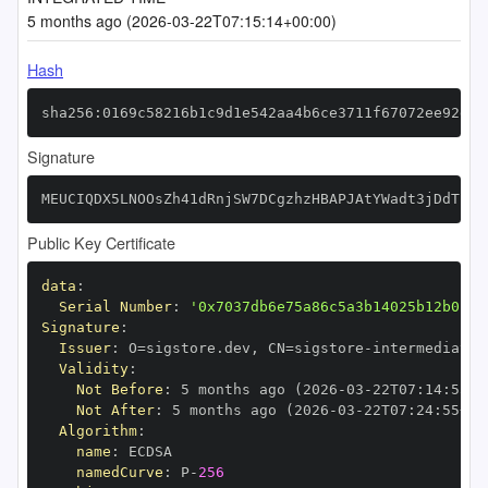
5 months ago (2026-03-22T07:15:14+00:00)
Hash
sha256:0169c58216b1c9d1e542aa4b6ce3711f67072ee92d3d
Signature
MEUCIQDX5LNOOsZh41dRnjSW7DCgzhzHBAPJAtYWadt3jDdTjAI
Public Key Certificate
data
:
Serial Number
:
'0x7037db6e75a86c5a3b14025b12b0154
Signature
:
Issuer
:
 O=sigstore.dev
,
 CN=sigstore
-
Validity
:
Not Before
:
 5 months ago (2026
-
03
-
22T07
:
14
:
55+0
Not After
:
 5 months ago (2026
-
03
-
22T07
:
24
:
55+00
Algorithm
:
name
:
namedCurve
:
 P
-
256