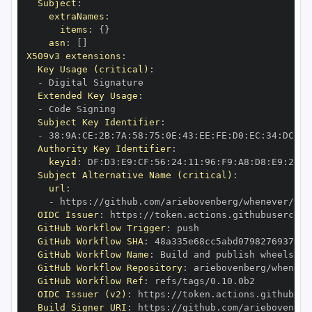
Subject
:
extraNames
:
items
:
{
}
asn
:
[
]
X509v3 extensions
:
Key Usage (critical)
:
-
Extended Key Usage
:
-
Subject Key Identifier
:
-
 38
:
9A
:
CE
:
2B
:
7A
:
58
:
75
:
0E
:
43
:
EE
:
FE
:
D0
:
EC
:
34
:
DC
:
B6
Authority Key Identifier
:
keyid
:
 DF
:
D3
:
E9
:
CF
:
56
:
24
:
11
:
96
:
F9
:
A8
:
D8
:
E9
:
28
:
5
Subject Alternative Name (critical)
:
url
:
-
 https
:
OIDC Issuer
:
 https
:
GitHub Workflow Trigger
:
GitHub Workflow SHA
:
GitHub Workflow Name
:
GitHub Workflow Repository
:
GitHub Workflow Ref
:
OIDC Issuer (v2)
:
 https
:
Build Signer URI
:
 https
: