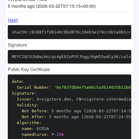
5 months ago (2026-03-22T07:15:13+00:00)
Hash
sha256:c8388f1fd8140c8bd870c2deb3e379cc6b1a9b5cc236
Signature
MEYCIQCOJkBwLHo/qz4gE8ZoPtFJhgg/0gW55wdCy5K/zalvEgI
Public Key Certificate
data
:
Serial Number
:
'0x7037db6e75a86c5a3b14025b12b0154
Signature
:
Issuer
:
 O=sigstore.dev
,
 CN=sigstore
-
Validity
:
Not Before
:
 5 months ago (2026
-
03
-
22T07
:
14
:
55+0
Not After
:
 5 months ago (2026
-
03
-
22T07
:
24
:
55+00
Algorithm
:
name
:
namedCurve
:
 P
-
256