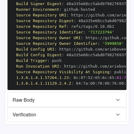
Build Signer Digest
:
Runner Environment
:
 github
-
Source Repository URI
:
 https
:
Source Repository Digest
:
Source Repository Ref
:
Source Repository Identifier
:
'717223794'
Source Repository Owner URI
:
 https
:
Source Repository Owner Identifier
:
'5999858'
Build Config URI
:
 https
:
Build Config Digest
:
Build Trigger
:
Run Invocation URI
:
 https
:
Source Repository Visibility At Signing
:
1.3.6.1.4.1.57264.1.23
:
 0c
:
07
:
52
:
65
:
6c
:
65
:
61:73:6
1.3.6.1.4.1.11129.2.4.2
:
 04
:
7a
:
00
:
78
:
00
:
76
:
00
:
dd
:
Raw Body
Verification