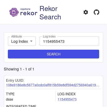
Rekor
Search
Attribute
Log Index
Log Index
SEARCH
Showing
1
-
1
of
1
Entry UUID:
108e9186e8c5677a0cdc0aff815b59e8df594d2756940a6190deaf6c168a0c4c52b9c315bd4011c3
TYPE
LOG INDEX
dsse
1154955473
INTEGRATED TIME