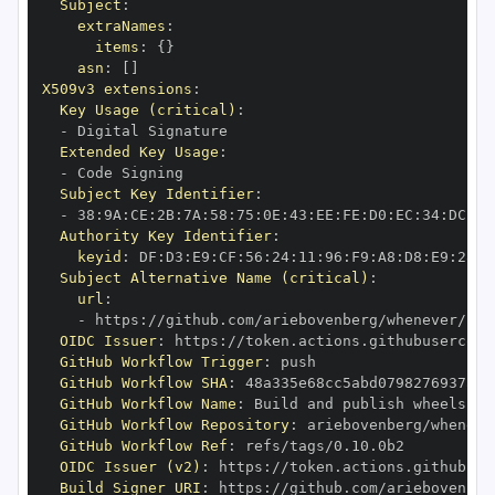
Subject
:
extraNames
:
items
:
{
}
asn
:
[
]
X509v3 extensions
:
Key Usage (critical)
:
-
Extended Key Usage
:
-
Subject Key Identifier
:
-
 38
:
9A
:
CE
:
2B
:
7A
:
58
:
75
:
0E
:
43
:
EE
:
FE
:
D0
:
EC
:
34
:
DC
:
B6
Authority Key Identifier
:
keyid
:
 DF
:
D3
:
E9
:
CF
:
56
:
24
:
11
:
96
:
F9
:
A8
:
D8
:
E9
:
28
:
5
Subject Alternative Name (critical)
:
url
:
-
 https
:
OIDC Issuer
:
 https
:
GitHub Workflow Trigger
:
GitHub Workflow SHA
:
GitHub Workflow Name
:
GitHub Workflow Repository
:
GitHub Workflow Ref
:
OIDC Issuer (v2)
:
 https
:
Build Signer URI
:
 https
: