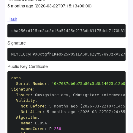
5 months ago (2026-03-22T07:15:13+00:00)
Hash
sha256:d115cc24c3cf6a51425e2173db61f75dcb7f70b81733
Signature
MEYCIQCyHPXOctgfhEKeOx25P05IEASK5sZyMS/u9JzxV3Z7NgI
Public Key Certificate
data
:
Serial Number
:
'0x7037db6e75a86c5a3b14025b12b0154
Signature
:
Issuer
:
 O=sigstore.dev
,
 CN=sigstore
-
Validity
:
Not Before
:
 5 months ago (2026
-
03
-
22T07
:
14
:
55+0
Not After
:
 5 months ago (2026
-
03
-
22T07
:
24
:
55+00
Algorithm
:
name
:
namedCurve
:
 P
-
256