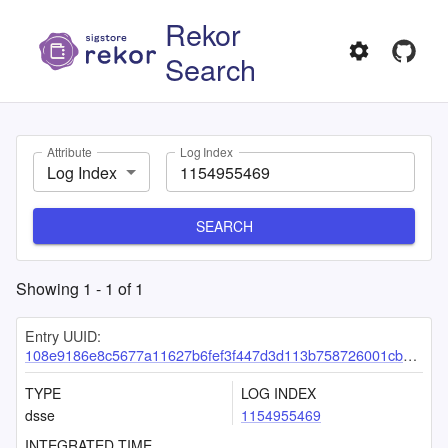
Rekor
Search
Attribute
Log Index
Log Index
SEARCH
Showing
1
-
1
of
1
Entry UUID:
108e9186e8c5677a11627b6fef3f447d3d113b758726001cb732cce67645c1fc7c014eb68a51bbde
TYPE
LOG INDEX
dsse
1154955469
INTEGRATED TIME