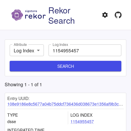
Rekor
Search
Attribute
Log Index
Log Index
SEARCH
Showing
1
-
1
of
1
Entry UUID:
108e9186e8c5677a04b75ddcf736436d038673e1356af9b3c33d9e345ce7faa01026b29445f8621f
TYPE
LOG INDEX
dsse
1154955457
INTEGRATED TIME