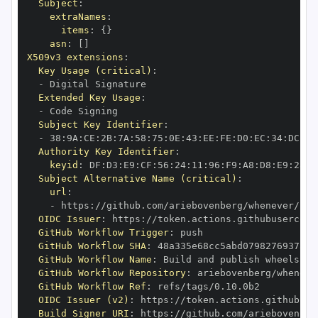
Subject
:
extraNames
:
items
:
{
}
asn
:
[
]
X509v3 extensions
:
Key Usage (critical)
:
-
Extended Key Usage
:
-
Subject Key Identifier
:
-
 38
:
9A
:
CE
:
2B
:
7A
:
58
:
75
:
0E
:
43
:
EE
:
FE
:
D0
:
EC
:
34
:
DC
:
B6
Authority Key Identifier
:
keyid
:
 DF
:
D3
:
E9
:
CF
:
56
:
24
:
11
:
96
:
F9
:
A8
:
D8
:
E9
:
28
:
5
Subject Alternative Name (critical)
:
url
:
-
 https
:
OIDC Issuer
:
 https
:
GitHub Workflow Trigger
:
GitHub Workflow SHA
:
GitHub Workflow Name
:
GitHub Workflow Repository
:
GitHub Workflow Ref
:
OIDC Issuer (v2)
:
 https
:
Build Signer URI
:
 https
: