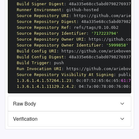
Build Signer Digest
:
Runner Environment
:
 github
-
Source Repository URI
:
 https
:
Source Repository Digest
:
Source Repository Ref
:
Source Repository Identifier
:
'717223794'
Source Repository Owner URI
:
 https
:
Source Repository Owner Identifier
:
'5999858'
Build Config URI
:
 https
:
Build Config Digest
:
Build Trigger
:
Run Invocation URI
:
 https
:
Source Repository Visibility At Signing
:
1.3.6.1.4.1.57264.1.23
:
 0c
:
07
:
52
:
65
:
6c
:
65
:
61:73:6
1.3.6.1.4.1.11129.2.4.2
:
 04
:
7a
:
00
:
78
:
00
:
76
:
00
:
dd
:
Raw Body
Verification