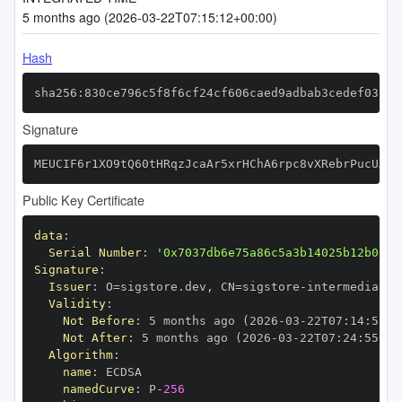
5 months ago (2026-03-22T07:15:12+00:00)
Hash
sha256:830ce796c5f8f6cf24cf606caed9adbab3cedef031db
Signature
MEUCIF6r1XO9tQ60tHRqzJcaAr5xrHChA6rpc8vXRebrPucUAiE
Public Key Certificate
data
:
Serial Number
:
'0x7037db6e75a86c5a3b14025b12b0154
Signature
:
Issuer
:
 O=sigstore.dev
,
 CN=sigstore
-
Validity
:
Not Before
:
 5 months ago (2026
-
03
-
22T07
:
14
:
55+0
Not After
:
 5 months ago (2026
-
03
-
22T07
:
24
:
55+00
Algorithm
:
name
:
namedCurve
:
 P
-
256