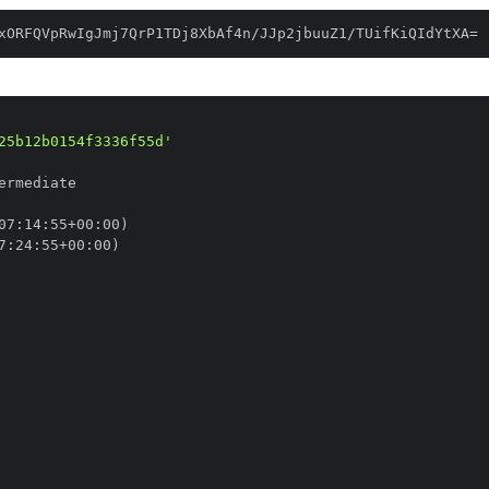
xORFQVpRwIgJmj7QrP1TDj8XbAf4n/JJp2jbuuZ1/TUifKiQIdYtXA=
25b12b0154f3336f55d'
07
:
14
:
55+00
:
7
:
24
:
55+00
: