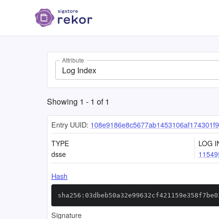
Attribute
Log Index
Showing
1
-
1
of
1
Entry UUID:
108e9186e8c5677ab1453106af174301f
TYPE
LOG I
dsse
11549
Hash
sha256:03dbeb50a32e99632cf421159e358f7be0
Signature