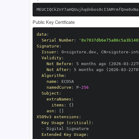
MEUCIQCkZnY7aHQUujhqdnbos0cI3AMrmfQne0xNa
Public Key Certificate
data
:
Serial Number
:
'0x7037db6e75a86c5a3b140
Signature
:
Issuer
:
 O=sigstore.dev
,
 CN=sigstore
-
Validity
:
Not Before
:
 5 months ago (2026
-
03
-
22T
Not After
:
 5 months ago (2026
-
03
-
22T0
Algorithm
:
name
:
namedCurve
:
 P
-
256
Subject
:
extraNames
:
items
:
{
}
asn
:
[
]
X509v3 extensions
:
Key Usage (critical)
:
-
Extended Key Usage
: