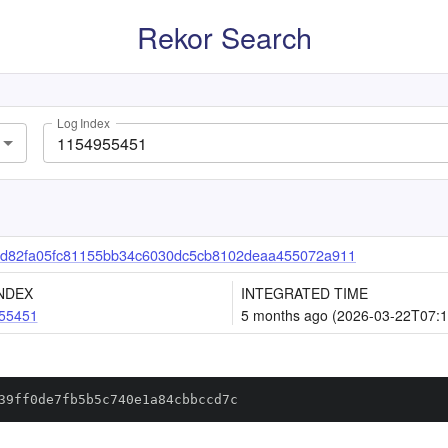
Rekor Search
Log Index
9d82fa05fc81155bb34c6030dc5cb8102deaa455072a911
NDEX
INTEGRATED TIME
55451
5 months ago (2026-03-22T07:1
39ff0de7fb5b5c740e1a84cbbccd7c