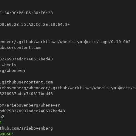
C
:
34
:
DC
:
B6
:
B5
:
B0
:
E6
:
D8
:
E9
:
28
:
55
:
A2
:
C6
:
2E
:
18
:
64
:
4'
99858'