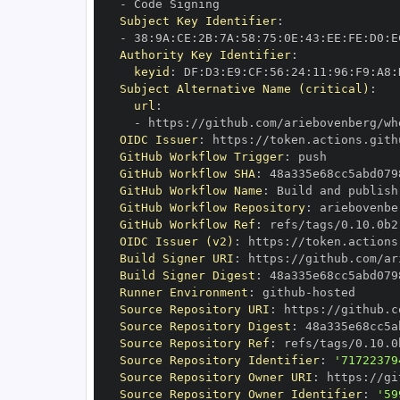
-
Subject Key Identifier
:
-
 38
:
9A
:
CE
:
2B
:
7A
:
58
:
75
:
0E
:
43
:
EE
:
FE
:
D0
:
E
Authority Key Identifier
:
keyid
:
 DF
:
D3
:
E9
:
CF
:
56
:
24
:
11
:
96
:
F9
:
A8
:
Subject Alternative Name (critical)
:
url
:
-
 https
:
OIDC Issuer
:
 https
:
GitHub Workflow Trigger
:
GitHub Workflow SHA
:
GitHub Workflow Name
:
GitHub Workflow Repository
:
GitHub Workflow Ref
:
OIDC Issuer (v2)
:
 https
:
Build Signer URI
:
 https
:
Build Signer Digest
:
Runner Environment
:
 github
-
Source Repository URI
:
 https
:
Source Repository Digest
:
Source Repository Ref
:
Source Repository Identifier
:
'71722379
Source Repository Owner URI
:
 https
:
Source Repository Owner Identifier
:
'59