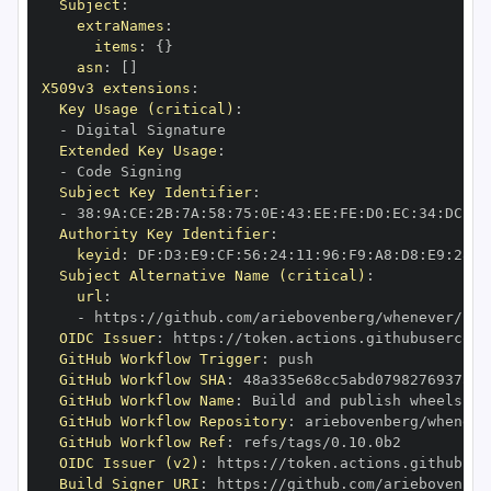
Subject
:
extraNames
:
items
:
{
}
asn
:
[
]
X509v3 extensions
:
Key Usage (critical)
:
-
Extended Key Usage
:
-
Subject Key Identifier
:
-
 38
:
9A
:
CE
:
2B
:
7A
:
58
:
75
:
0E
:
43
:
EE
:
FE
:
D0
:
EC
:
34
:
DC
:
B6
Authority Key Identifier
:
keyid
:
 DF
:
D3
:
E9
:
CF
:
56
:
24
:
11
:
96
:
F9
:
A8
:
D8
:
E9
:
28
:
5
Subject Alternative Name (critical)
:
url
:
-
 https
:
OIDC Issuer
:
 https
:
GitHub Workflow Trigger
:
GitHub Workflow SHA
:
GitHub Workflow Name
:
GitHub Workflow Repository
:
GitHub Workflow Ref
:
OIDC Issuer (v2)
:
 https
:
Build Signer URI
:
 https
: