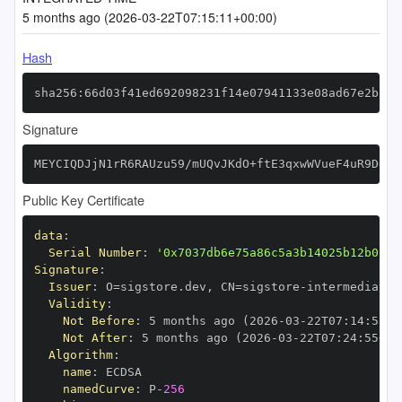
5 months ago (2026-03-22T07:15:11+00:00)
Hash
sha256:66d03f41ed692098231f14e07941133e08ad67e2b509
Signature
MEYCIQDJjN1rR6RAUzu59/mUQvJKdO+ftE3qxwWVueF4uR9DQgI
Public Key Certificate
data
:
Serial Number
:
'0x7037db6e75a86c5a3b14025b12b0154
Signature
:
Issuer
:
 O=sigstore.dev
,
 CN=sigstore
-
Validity
:
Not Before
:
 5 months ago (2026
-
03
-
22T07
:
14
:
55+0
Not After
:
 5 months ago (2026
-
03
-
22T07
:
24
:
55+00
Algorithm
:
name
:
namedCurve
:
 P
-
256