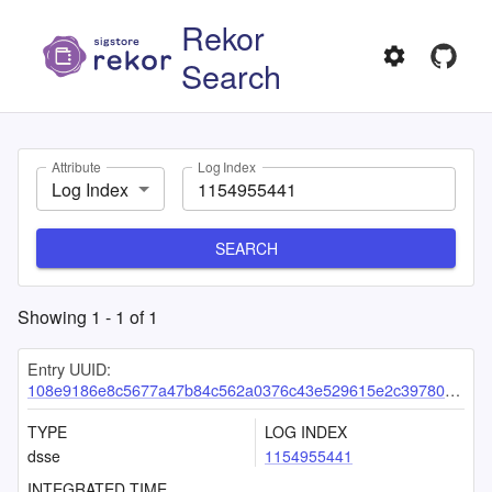
Rekor
Search
Attribute
Log Index
Log Index
SEARCH
Showing
1
-
1
of
1
Entry UUID:
108e9186e8c5677a47b84c562a0376c43e529615e2c397803ce3770a84c101cf781d78d259840ab8
TYPE
LOG INDEX
dsse
1154955441
INTEGRATED TIME