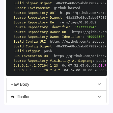
Build Signer Digest
:
Runner Environment
:
 github
-
Source Repository URI
:
 https
:
Source Repository Digest
:
Source Repository Ref
:
Source Repository Identifier
:
'717223794'
Source Repository Owner URI
:
 https
:
Source Repository Owner Identifier
:
'5999858'
Build Config URI
:
 https
:
Build Config Digest
:
Build Trigger
:
Run Invocation URI
:
 https
:
Source Repository Visibility At Signing
:
1.3.6.1.4.1.57264.1.23
:
 0c
:
07
:
52
:
65
:
6c
:
65
:
61:73:6
1.3.6.1.4.1.11129.2.4.2
:
 04
:
7a
:
00
:
78
:
00
:
76
:
00
:
dd
:
Raw Body
Verification