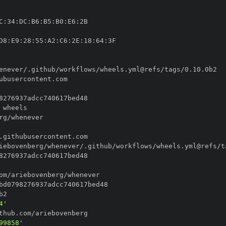
C
:
34
:
DC
:
B6
:
B5
:
B0
:
E6
:
D8
:
E9
:
28
:
55
:
A2
:
C6
:
2E
:
18
:
64
:
4'
99858'