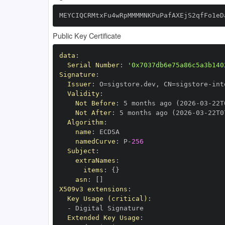
MEYCIQCRMtxFu4wRpMMMMNKPuPafAXEjS2qfFo1eD
Public Key Certificate
data
:
Serial Number
:
'0x7037db6e75a86c5a3b140
Signature
:
Issuer
:
 O=sigstore.dev
,
 CN=sigstore
-
Validity
:
Not Before
:
 5 months ago (2026
-
03
-
22T
Not After
:
 5 months ago (2026
-
03
-
22T0
Algorithm
:
name
:
namedCurve
:
 P
-
256
Subject
:
extraNames
:
items
:
{
}
asn
:
[
]
X509v3 extensions
:
Key Usage (critical)
:
-
Extended Key Usage
: