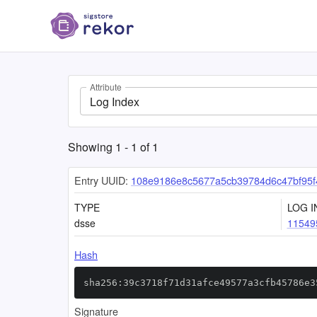
Attribute
Log Index
Showing
1
-
1
of
1
Entry UUID:
108e9186e8c5677a5cb39784d6c47bf95f
TYPE
LOG I
dsse
11549
Hash
sha256:39c3718f71d31afce49577a3cfb45786e3
Signature