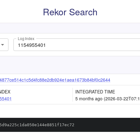
Rekor Search
Log Index
4877ce514c1c5d4fc88e2db924e1aea1673b84bf0c2644
NDEX
INTEGRATED TIME
55401
5 months ago (2026-03-22T07:1
5d9a225c1da050e144e8851f17ec72