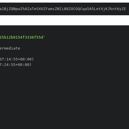
a1BjZQNpwIhAIaTeSXUIFamsZNIi88ZUCGQCqa5A5LetXjKJknt6yIE
25b12b0154f3336f55d'
07
:
14
:
55+00
:
7
:
24
:
55+00
: