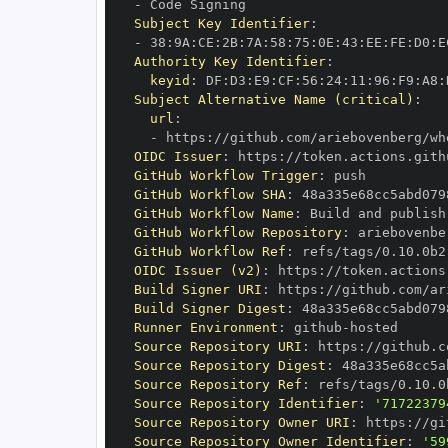
-
Subject Key Identifier
:
-
 38
:
9A
:
CE
:
2B
:
7A
:
58
:
75
:
0E
:
43
:
EE
:
FE
:
D0
:
E
Authority Key Identifier
:
keyid
:
 DF
:
D3
:
E9
:
CF
:
56
:
24
:
11
:
96
:
F9
:
A8
:
Subject Alternative Name (critical)
:
url
:
-
 https
:
OIDC Issuer
:
 https
:
GitHub Workflow Trigger
:
GitHub Workflow SHA
:
GitHub Workflow Name
:
GitHub Workflow Repository
:
GitHub Workflow Ref
:
OIDC Issuer (v2)
:
 https
:
Build Signer URI
:
 https
:
Build Signer Digest
:
Runner Environment
:
 github
-
Source Repository URI
:
 https
:
Source Repository Digest
:
Source Repository Ref
:
Source Repository Identifier
:
'71722379
Source Repository Owner URI
:
 https
:
Source Repository Owner Identifier
:
'59