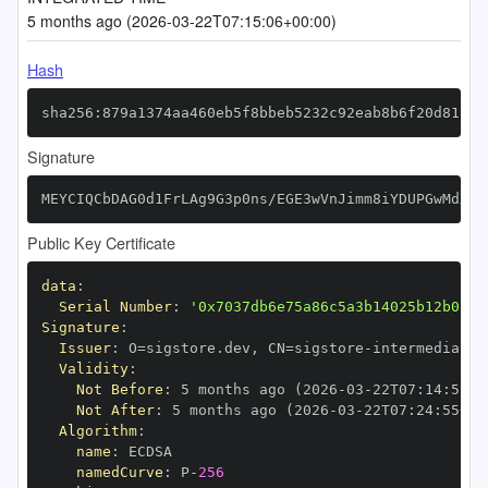
5 months ago (2026-03-22T07:15:06+00:00)
Hash
sha256:879a1374aa460eb5f8bbeb5232c92eab8b6f20d81ba8
Signature
MEYCIQCbDAG0d1FrLAg9G3p0ns/EGE3wVnJimm8iYDUPGwMdXgI
Public Key Certificate
data
:
Serial Number
:
'0x7037db6e75a86c5a3b14025b12b0154
Signature
:
Issuer
:
 O=sigstore.dev
,
 CN=sigstore
-
Validity
:
Not Before
:
 5 months ago (2026
-
03
-
22T07
:
14
:
55+0
Not After
:
 5 months ago (2026
-
03
-
22T07
:
24
:
55+00
Algorithm
:
name
:
namedCurve
:
 P
-
256