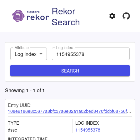
Rekor
Search
Attribute
Log Index
Log Index
SEARCH
Showing
1
-
1
of
1
Entry UUID:
108e9186e8c5677a8bfc37a6e82a1a02bed8470fdcbf08756f74452bcae7aa8520b8bd58ed6702a2
TYPE
LOG INDEX
dsse
1154955378
INTEGRATED TIME