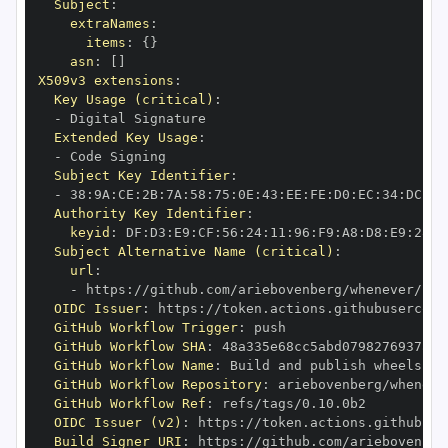
Subject
:
extraNames
:
items
:
{
}
asn
:
[
]
X509v3 extensions
:
Key Usage (critical)
:
-
Extended Key Usage
:
-
Subject Key Identifier
:
-
 38
:
9A
:
CE
:
2B
:
7A
:
58
:
75
:
0E
:
43
:
EE
:
FE
:
D0
:
EC
:
34
:
DC
:
B6
Authority Key Identifier
:
keyid
:
 DF
:
D3
:
E9
:
CF
:
56
:
24
:
11
:
96
:
F9
:
A8
:
D8
:
E9
:
28
:
5
Subject Alternative Name (critical)
:
url
:
-
 https
:
OIDC Issuer
:
 https
:
GitHub Workflow Trigger
:
GitHub Workflow SHA
:
GitHub Workflow Name
:
GitHub Workflow Repository
:
GitHub Workflow Ref
:
OIDC Issuer (v2)
:
 https
:
Build Signer URI
:
 https
: