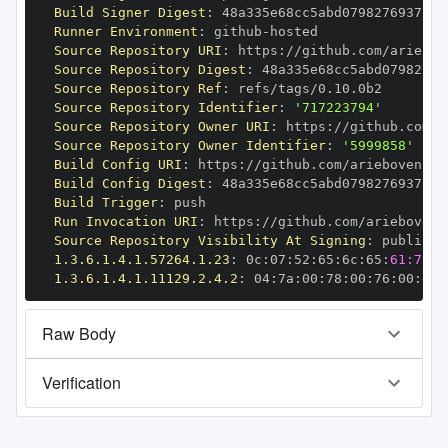
Build Signer Digest
:
Runner Environment
:
 github
-
Source Repository URI
:
 https
:
Source Repository Digest
:
Source Repository Ref
:
Source Repository Identifier
:
'717223794'
Source Repository Owner URI
:
 https
:
Source Repository Owner Identifier
:
'5999858'
Build Config URI
:
 https
:
Build Config Digest
:
Build Trigger
:
Run Invocation URI
:
 https
:
Source Repository Visibility At Signing
:
1.3.6.1.4.1.57264.1.23
:
 0c
:
07
:
52
:
65
:
6c
:
65
:
61:73:6
1.3.6.1.4.1.11129.2.4.2
:
 04
:
7a
:
00
:
78
:
00
:
76
:
00
:
dd
:
Raw Body
Verification