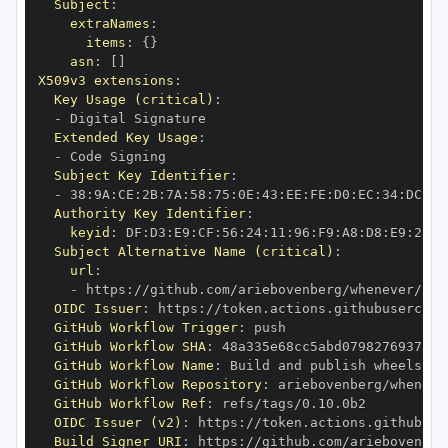
Subject
:
extraNames
:
items
:
{
}
asn
:
[
]
X509v3 extensions
:
Key Usage (critical)
:
-
Extended Key Usage
:
-
Subject Key Identifier
:
-
 38
:
9A
:
CE
:
2B
:
7A
:
58
:
75
:
0E
:
43
:
EE
:
FE
:
D0
:
EC
:
34
:
DC
:
B6
Authority Key Identifier
:
keyid
:
 DF
:
D3
:
E9
:
CF
:
56
:
24
:
11
:
96
:
F9
:
A8
:
D8
:
E9
:
28
:
5
Subject Alternative Name (critical)
:
url
:
-
 https
:
OIDC Issuer
:
 https
:
GitHub Workflow Trigger
:
GitHub Workflow SHA
:
GitHub Workflow Name
:
GitHub Workflow Repository
:
GitHub Workflow Ref
:
OIDC Issuer (v2)
:
 https
:
Build Signer URI
:
 https
: