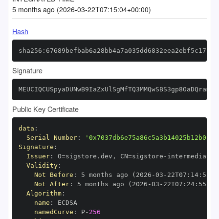
5 months ago (2026-03-22T07:15:04+00:00)
Hash
sha256:67689befbab6a28bb4a7a035dd6832eea2ebf5c175a6
Signature
MEUCIQCUSpyaDUNwB9IaZxUlSgMfTQ3MMQwSBS3gp8OaDQramwI
Public Key Certificate
data
:
Serial Number
:
'0x7037db6e75a86c5a3b14025b12b0154
Signature
:
Issuer
:
 O=sigstore.dev
,
 CN=sigstore
-
Validity
:
Not Before
:
 5 months ago (2026
-
03
-
22T07
:
14
:
55+0
Not After
:
 5 months ago (2026
-
03
-
22T07
:
24
:
55+00
Algorithm
:
name
:
namedCurve
:
 P
-
256