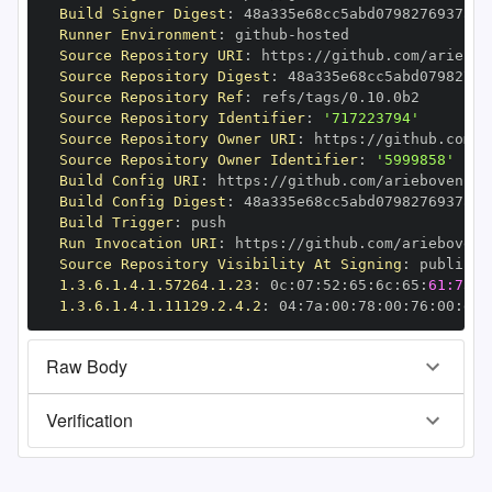
Build Signer Digest
:
Runner Environment
:
 github
-
Source Repository URI
:
 https
:
Source Repository Digest
:
Source Repository Ref
:
Source Repository Identifier
:
'717223794'
Source Repository Owner URI
:
 https
:
Source Repository Owner Identifier
:
'5999858'
Build Config URI
:
 https
:
Build Config Digest
:
Build Trigger
:
Run Invocation URI
:
 https
:
Source Repository Visibility At Signing
:
1.3.6.1.4.1.57264.1.23
:
 0c
:
07
:
52
:
65
:
6c
:
65
:
61:73:6
1.3.6.1.4.1.11129.2.4.2
:
 04
:
7a
:
00
:
78
:
00
:
76
:
00
:
dd
:
Raw Body
Verification