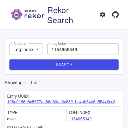
Rekor
Search
Attribute
Log Index
Log Index
SEARCH
Showing
1
-
1
of
1
Entry UUID:
108e9186e8c5677aa89d80ea3c8321bc4ab64b6e55446cc3a79e175f7c03eb3b4c904967f5ae39bd
TYPE
LOG INDEX
dsse
1154955349
INTEGRATED TIME