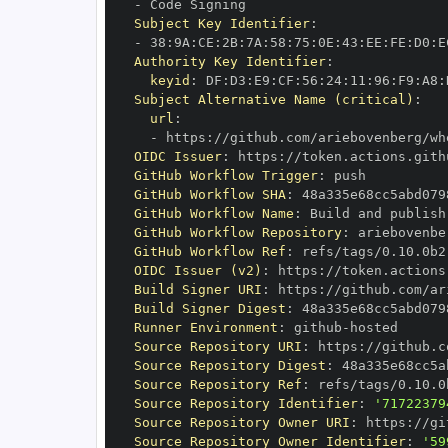
-
Subject Key Identifier
:
-
 38
:
9A
:
CE
:
2B
:
7A
:
58
:
75
:
0E
:
43
:
EE
:
FE
:
D0
:
E
Authority Key Identifier
:
keyid
:
 DF
:
D3
:
E9
:
CF
:
56
:
24
:
11
:
96
:
F9
:
A8
:
Subject Alternative Name (critical)
:
url
:
-
 https
:
OIDC Issuer
:
 https
:
GitHub Workflow Trigger
:
GitHub Workflow SHA
:
GitHub Workflow Name
:
GitHub Workflow Repository
:
GitHub Workflow Ref
:
OIDC Issuer (v2)
:
 https
:
Build Signer URI
:
 https
:
Build Signer Digest
:
Runner Environment
:
 github
-
Source Repository URI
:
 https
:
Source Repository Digest
:
Source Repository Ref
:
Source Repository Identifier
:
'71722379
Source Repository Owner URI
:
 https
:
Source Repository Owner Identifier
:
'59