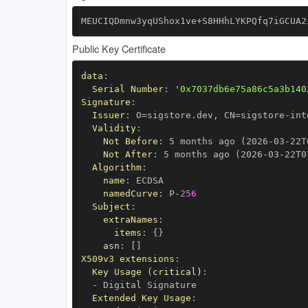
MEUCIQDmnw3yqUShox1ve+S8HHhLYKPQfq7iGCUA2
Public Key Certificate
data
:
Serial Number
:
'0x7037db6e75a86c5a3b140
Signature
:
Issuer
:
 O=sigstore.dev
,
 CN=sigstore
-
Validity
:
Not Before
:
 5 months ago (2026
-
03
-
22T
Not After
:
 5 months ago (2026
-
03
-
22T0
Algorithm
:
name
:
namedCurve
:
 P
-
256
Subject
:
extraNames
:
items
:
{
}
asn
:
[
]
X509v3 extensions
:
Key Usage (critical)
:
-
Extended Key Usage
: