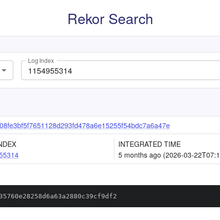
Rekor Search
Log Index
08fe3bf5f7651128d293fd478a6e15255f54bdc7a6a47e
NDEX
INTEGRATED TIME
55314
5 months ago (2026-03-22T07:1
35760e28258d6a63a2880c39cf9df2