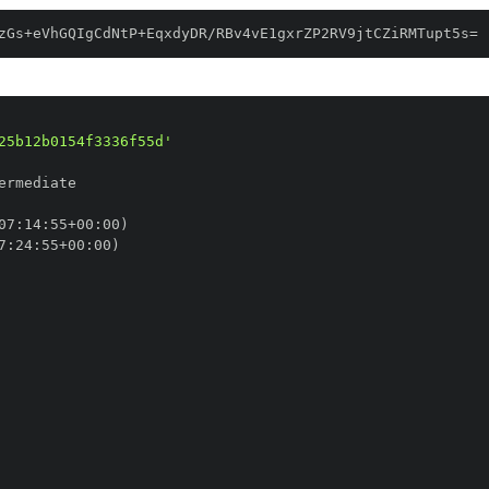
zGs+eVhGQIgCdNtP+EqxdyDR/RBv4vE1gxrZP2RV9jtCZiRMTupt5s=
25b12b0154f3336f55d'
07
:
14
:
55+00
:
7
:
24
:
55+00
: