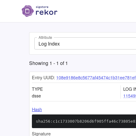
Attribute
Log Index
Showing
1
-
1
of
1
Entry UUID:
108e9186e8c5677af45474c1b31ee781ef
TYPE
LOG I
dsse
11549
Hash
sha256:c1c1733007b8206d6f905ffa46c73805e8
Signature