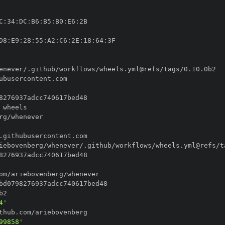
C
:
34
:
DC
:
B6
:
B5
:
B0
:
E6
:
D8
:
E9
:
28
:
55
:
A2
:
C6
:
2E
:
18
:
64
:
4'
99858'