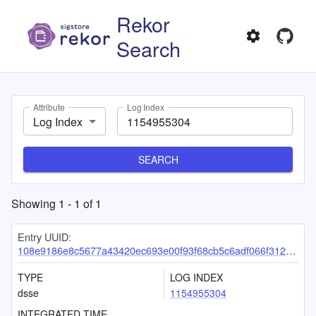
Rekor
Search
Attribute
Log Index
Log Index
SEARCH
Showing
1
-
1
of
1
Entry UUID:
108e9186e8c5677a43420ec693e00f93f68cb5c6adf066f3124123c6e999f69d6446347e2b96e9a8
TYPE
LOG INDEX
dsse
1154955304
INTEGRATED TIME