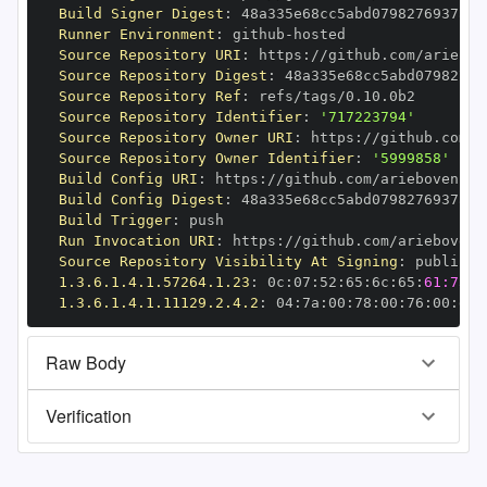
Build Signer Digest
:
Runner Environment
:
 github
-
Source Repository URI
:
 https
:
Source Repository Digest
:
Source Repository Ref
:
Source Repository Identifier
:
'717223794'
Source Repository Owner URI
:
 https
:
Source Repository Owner Identifier
:
'5999858'
Build Config URI
:
 https
:
Build Config Digest
:
Build Trigger
:
Run Invocation URI
:
 https
:
Source Repository Visibility At Signing
:
1.3.6.1.4.1.57264.1.23
:
 0c
:
07
:
52
:
65
:
6c
:
65
:
61:73:6
1.3.6.1.4.1.11129.2.4.2
:
 04
:
7a
:
00
:
78
:
00
:
76
:
00
:
dd
:
Raw Body
Verification