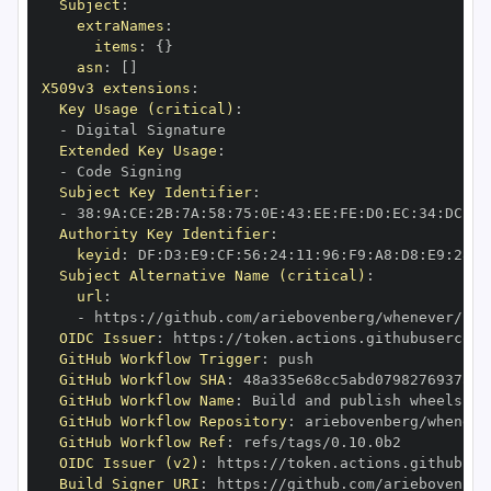
Subject
:
extraNames
:
items
:
{
}
asn
:
[
]
X509v3 extensions
:
Key Usage (critical)
:
-
Extended Key Usage
:
-
Subject Key Identifier
:
-
 38
:
9A
:
CE
:
2B
:
7A
:
58
:
75
:
0E
:
43
:
EE
:
FE
:
D0
:
EC
:
34
:
DC
:
B6
Authority Key Identifier
:
keyid
:
 DF
:
D3
:
E9
:
CF
:
56
:
24
:
11
:
96
:
F9
:
A8
:
D8
:
E9
:
28
:
5
Subject Alternative Name (critical)
:
url
:
-
 https
:
OIDC Issuer
:
 https
:
GitHub Workflow Trigger
:
GitHub Workflow SHA
:
GitHub Workflow Name
:
GitHub Workflow Repository
:
GitHub Workflow Ref
:
OIDC Issuer (v2)
:
 https
:
Build Signer URI
:
 https
: