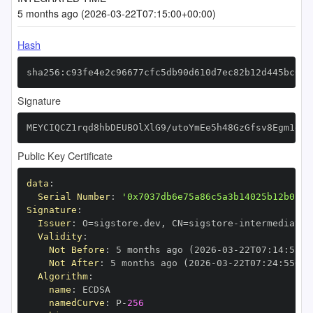
5 months ago (2026-03-22T07:15:00+00:00)
Hash
sha256:c93fe4e2c96677cfc5db90d610d7ec82b12d445bc6f2
Signature
MEYCIQCZ1rqd8hbDEUBOlXlG9/utoYmEe5h48GzGfsv8Egm1egI
Public Key Certificate
data
:
Serial Number
:
'0x7037db6e75a86c5a3b14025b12b0154
Signature
:
Issuer
:
 O=sigstore.dev
,
 CN=sigstore
-
Validity
:
Not Before
:
 5 months ago (2026
-
03
-
22T07
:
14
:
55+0
Not After
:
 5 months ago (2026
-
03
-
22T07
:
24
:
55+00
Algorithm
:
name
:
namedCurve
:
 P
-
256