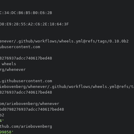
C
:
34
:
DC
:
B6
:
B5
:
B0
:
E6
:
D8
:
E9
:
28
:
55
:
A2
:
C6
:
2E
:
18
:
64
:
4'
99858'