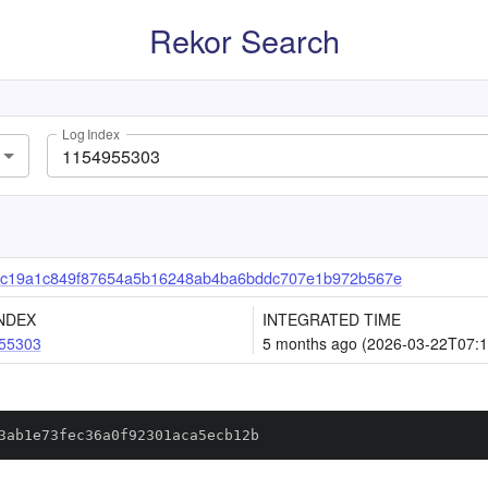
Rekor Search
Log Index
c19a1c849f87654a5b16248ab4ba6bddc707e1b972b567e
NDEX
INTEGRATED TIME
55303
5 months ago (2026-03-22T07:1
3ab1e73fec36a0f92301aca5ecb12b