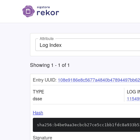
Attribute
Log Index
Showing
1
-
1
of
1
Entry UUID:
108e9186e8c5677a4840b47894497bb62
TYPE
LOG I
dsse
11549
Hash
sha256:b4be9aa3ecbcb27ce5cc1bb1fdc8a933b5
Signature