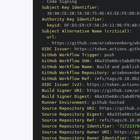
-
Subject Key Identifier
:
-
 38
:
9A
:
CE
:
2B
:
7A
:
58
:
75
:
0E
:
43
:
EE
:
FE
:
D0
:
E
Authority Key Identifier
:
keyid
:
 DF
:
D3
:
E9
:
CF
:
56
:
24
:
11
:
96
:
F9
:
A8
:
Subject Alternative Name (critical)
:
url
:
-
 https
:
OIDC Issuer
:
 https
:
GitHub Workflow Trigger
:
GitHub Workflow SHA
:
GitHub Workflow Name
:
GitHub Workflow Repository
:
GitHub Workflow Ref
:
OIDC Issuer (v2)
:
 https
:
Build Signer URI
:
 https
:
Build Signer Digest
:
Runner Environment
:
 github
-
Source Repository URI
:
 https
:
Source Repository Digest
:
Source Repository Ref
:
Source Repository Identifier
:
'71722379
Source Repository Owner URI
:
 https
:
Source Repository Owner Identifier
:
'59