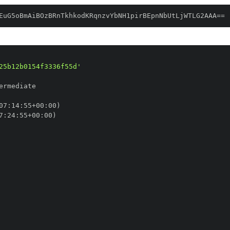
EuG5oBmAiBOzBRnTkhkodKRqnzvYbNH1pirBEpnNbUtLjWTLG2AAA==
25b12b0154f3336f55d'
07
:
14
:
55+00
:
7
:
24
:
55+00
: