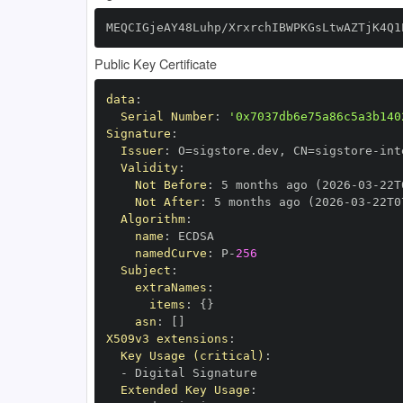
MEQCIGjeAY48Luhp/XrxrchIBWPKGsLtwAZTjK4Q1
Public Key Certificate
data
:
Serial Number
:
'0x7037db6e75a86c5a3b140
Signature
:
Issuer
:
 O=sigstore.dev
,
 CN=sigstore
-
Validity
:
Not Before
:
 5 months ago (2026
-
03
-
22T
Not After
:
 5 months ago (2026
-
03
-
22T0
Algorithm
:
name
:
namedCurve
:
 P
-
256
Subject
:
extraNames
:
items
:
{
}
asn
:
[
]
X509v3 extensions
:
Key Usage (critical)
:
-
Extended Key Usage
: