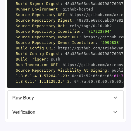
Build Signer Digest
:
Runner Environment
:
 github
-
Source Repository URI
:
 https
:
Source Repository Digest
:
Source Repository Ref
:
Source Repository Identifier
:
'717223794'
Source Repository Owner URI
:
 https
:
Source Repository Owner Identifier
:
'5999858'
Build Config URI
:
 https
:
Build Config Digest
:
Build Trigger
:
Run Invocation URI
:
 https
:
Source Repository Visibility At Signing
:
1.3.6.1.4.1.57264.1.23
:
 0c
:
07
:
52
:
65
:
6c
:
65
:
61:73:6
1.3.6.1.4.1.11129.2.4.2
:
 04
:
7a
:
00
:
78
:
00
:
76
:
00
:
dd
:
Raw Body
Verification