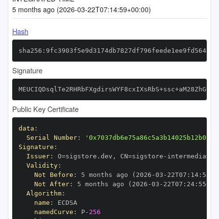
5 months ago (2026-03-22T07:14:59+00:00)
Hash
sha256:9fc3903f5e9d3174db7827df796feede1ee9fd564564
Signature
MEUCIQDsqlTe2RHRbFXgdirsWYF8cxIXsRbS+ssc+aM28ZhGywI
Public Key Certificate
data
:
Serial Number
:
'0x7037db6e75a86c5a3b14025b12b0154
Signature
:
Issuer
:
 O=sigstore.dev
,
 CN=sigstore
-
Validity
:
Not Before
:
 5 months ago (2026
-
03
-
22T07
:
14
:
55+0
Not After
:
 5 months ago (2026
-
03
-
22T07
:
24
:
55+00
Algorithm
:
name
:
namedCurve
:
 P
-
256