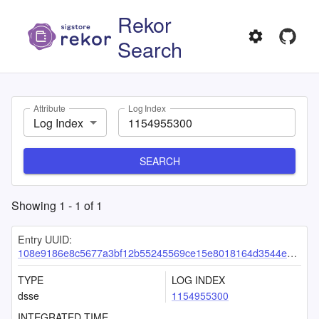
Rekor
Search
Attribute
Log Index
Log Index
SEARCH
Showing
1
-
1
of
1
Entry UUID:
108e9186e8c5677a3bf12b55245569ce15e8018164d3544eee1c97c60698bff32eadc9ace09cb2d7
TYPE
LOG INDEX
dsse
1154955300
INTEGRATED TIME