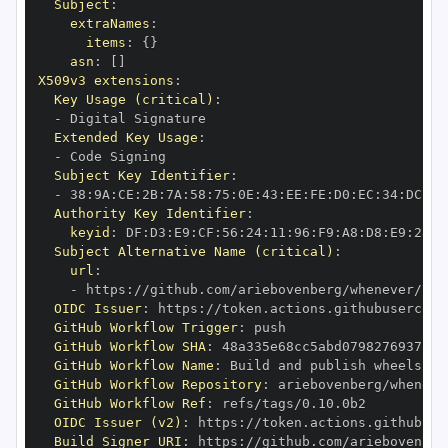
Subject
:
extraNames
:
items
:
{
}
asn
:
[
]
X509v3 extensions
:
Key Usage (critical)
:
-
Extended Key Usage
:
-
Subject Key Identifier
:
-
 38
:
9A
:
CE
:
2B
:
7A
:
58
:
75
:
0E
:
43
:
EE
:
FE
:
D0
:
EC
:
34
:
DC
:
B6
Authority Key Identifier
:
keyid
:
 DF
:
D3
:
E9
:
CF
:
56
:
24
:
11
:
96
:
F9
:
A8
:
D8
:
E9
:
28
:
5
Subject Alternative Name (critical)
:
url
:
-
 https
:
OIDC Issuer
:
 https
:
GitHub Workflow Trigger
:
GitHub Workflow SHA
:
GitHub Workflow Name
:
GitHub Workflow Repository
:
GitHub Workflow Ref
:
OIDC Issuer (v2)
:
 https
:
Build Signer URI
:
 https
: