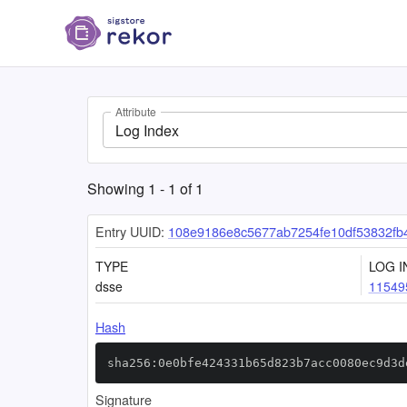
Attribute
Log Index
Showing
1
-
1
of
1
Entry UUID:
108e9186e8c5677ab7254fe10df53832f
TYPE
LOG I
dsse
11549
Hash
sha256:0e0bfe424331b65d823b7acc0080ec9d3d
Signature