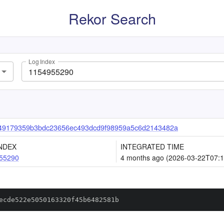
Rekor Search
Log Index
b49179359b3bdc23656ec493dcd9f98959a5c6d2143482a
NDEX
INTEGRATED TIME
55290
4 months ago (2026-03-22T07:1
ecde522e5050163320f45b6482581b