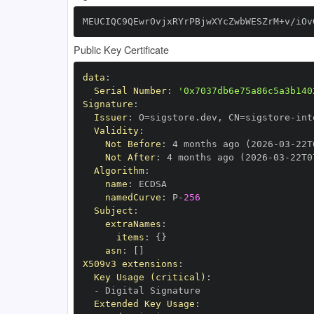
MEUCIQC9QEwrOvjxRYrPBjwXYcZwbWESZrM+v/iOv
Public Key Certificate
data
:
Serial Number
:
'0x7037db6e75a86c5a3b140
Signature
:
Issuer
:
 O=sigstore.dev
,
 CN=sigstore
-
Validity
:
Not Before
:
 4 months ago (2026
-
03
-
22T
Not After
:
 4 months ago (2026
-
03
-
22T0
Algorithm
:
name
:
namedCurve
:
 P
-
256
Subject
:
extraNames
:
items
:
{
}
asn
:
[
]
X509v3 extensions
:
Key Usage (critical)
:
-
Extended Key Usage
: