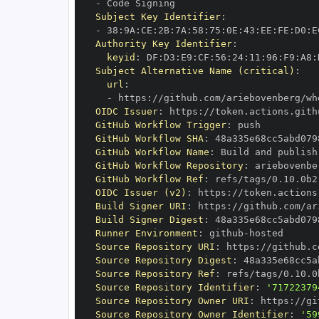
-
Subject Key Identifier
:
-
 38
:
9A
:
CE
:
2B
:
7A
:
58
:
75
:
0E
:
43
:
EE
:
FE
:
D0
:
E
Authority Key Identifier
:
keyid
:
 DF
:
D3
:
E9
:
CF
:
56
:
24
:
11
:
96
:
F9
:
A8
:
Subject Alternative Name (critical)
:
url
:
-
 https
:
OIDC Issuer
:
 https
:
GitHub Workflow Trigger
:
GitHub Workflow SHA
:
GitHub Workflow Name
:
GitHub Workflow Repository
:
GitHub Workflow Ref
:
OIDC Issuer (v2)
:
 https
:
Build Signer URI
:
 https
:
Build Signer Digest
:
Runner Environment
:
 github
-
Source Repository URI
:
 https
:
Source Repository Digest
:
Source Repository Ref
:
Source Repository Identifier
:
'71722379
Source Repository Owner URI
:
 https
:
Source Repository Owner Identifier
:
'59