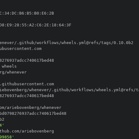
C
:
34
:
DC
:
B6
:
B5
:
B0
:
E6
:
D8
:
E9
:
28
:
55
:
A2
:
C6
:
2E
:
18
:
64
:
4'
99858'