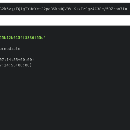
G2k6vj/FQIgIYUcYcf22paBSkhHQV9VLK+xIz9gzAC38e/5DZroo7I=
25b12b0154f3336f55d'
07
:
14
:
55+00
:
7
:
24
:
55+00
: