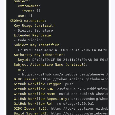
Subject
:
extraNames
:
items
:
{
}
asn
:
[
]
X509v3 extensions
:
Key Usage (critical)
:
-
Extended Key Usage
:
-
Subject Key Identifier
:
-
 C7
:
89
:
CF
:
14
:
B4
:
82
:
A1
:
E6
:
E2
:
BA
:
E7
:
06
:
FA
:
84
:
9F
:
78
Authority Key Identifier
:
keyid
:
 DF
:
D3
:
E9
:
CF
:
56
:
24
:
11
:
96
:
F9
:
A8
:
D8
:
E9
:
28
:
5
Subject Alternative Name (critical)
:
url
:
-
 https
:
OIDC Issuer
:
 https
:
GitHub Workflow Trigger
:
GitHub Workflow SHA
:
GitHub Workflow Name
:
GitHub Workflow Repository
:
GitHub Workflow Ref
:
OIDC Issuer (v2)
:
 https
:
Build Signer URI
:
 https
: