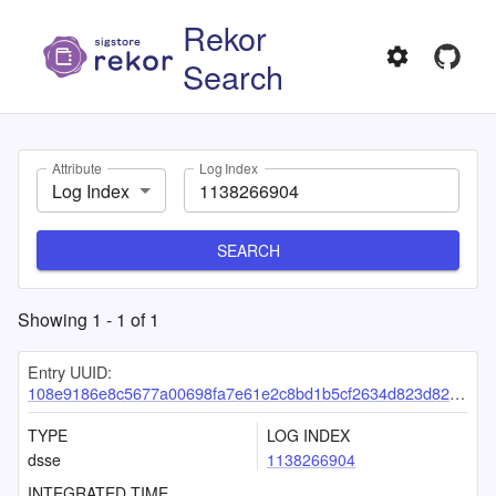
Rekor
Search
Attribute
Log Index
Log Index
SEARCH
Showing
1
-
1
of
1
Entry UUID:
108e9186e8c5677a00698fa7e61e2c8bd1b5cf2634d823d823de23a4aedde1ec6ed806e6a8b7b3ed
TYPE
LOG INDEX
dsse
1138266904
INTEGRATED TIME