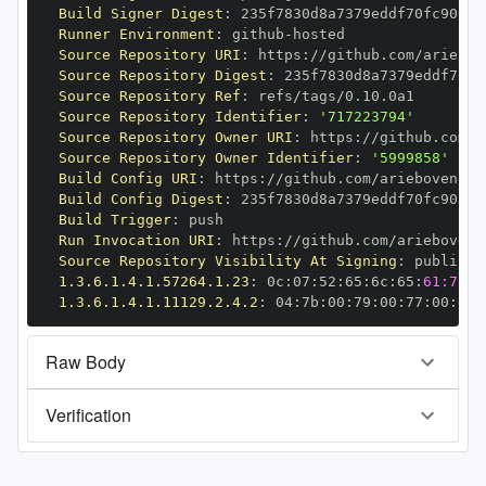
Build Signer Digest
:
Runner Environment
:
 github
-
Source Repository URI
:
 https
:
Source Repository Digest
:
Source Repository Ref
:
Source Repository Identifier
:
'717223794'
Source Repository Owner URI
:
 https
:
Source Repository Owner Identifier
:
'5999858'
Build Config URI
:
 https
:
Build Config Digest
:
Build Trigger
:
Run Invocation URI
:
 https
:
Source Repository Visibility At Signing
:
1.3.6.1.4.1.57264.1.23
:
 0c
:
07
:
52
:
65
:
6c
:
65
:
61:73:6
1.3.6.1.4.1.11129.2.4.2
:
 04
:
7b
:
00
:
79
:
00
:
77
:
00
:
dd
:
Raw Body
Verification