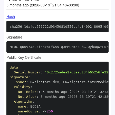
5 months ago (2026-03-19T21:34:46+00:00)
Hash
sha256:1dafdc256722d9345081d550ca4df4002f8095fd9eb2
Signature
MEUCIQDuv7JaCkinnznFfXss1q3MMCnmeZHhGJQyb4QWtLurDgI
Public Key Certificate
data
:
Serial Number
:
'0x2725adea27d8ea5134b65256fe22c84
Signature
:
Issuer
:
 O=sigstore.dev
,
 CN=sigstore
-
Validity
:
Not Before
:
 5 months ago (2026
-
03
-
19T21
:
32
:
38+0
Not After
:
 5 months ago (2026
-
03
-
19T21
:
42
:
38+00
Algorithm
:
name
:
namedCurve
:
 P
-
256