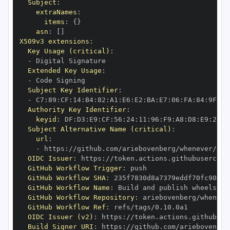
Subject
:
extraNames
:
items
:
{
}
asn
:
[
]
X509v3 extensions
:
Key Usage (critical)
:
-
Extended Key Usage
:
-
Subject Key Identifier
:
-
 C7
:
89
:
CF
:
14
:
B4
:
82
:
A1
:
E6
:
E2
:
BA
:
E7
:
06
:
FA
:
84
:
9F
:
78
Authority Key Identifier
:
keyid
:
 DF
:
D3
:
E9
:
CF
:
56
:
24
:
11
:
96
:
F9
:
A8
:
D8
:
E9
:
28
:
5
Subject Alternative Name (critical)
:
url
:
-
 https
:
OIDC Issuer
:
 https
:
GitHub Workflow Trigger
:
GitHub Workflow SHA
:
GitHub Workflow Name
:
GitHub Workflow Repository
:
GitHub Workflow Ref
:
OIDC Issuer (v2)
:
 https
:
Build Signer URI
:
 https
: