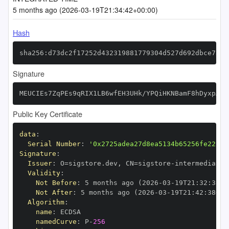
5 months ago (2026-03-19T21:34:42+00:00)
Hash
sha256:d73dc2f17252d432319881779304d527d692dbce7a40
Signature
MEUCIEs7ZqPEs9qRIX1LB6wfEH3UHk/YPQiHKNBamF8hDyxpAiE
Public Key Certificate
data
:
Serial Number
:
'0x2725adea27d8ea5134b65256fe22c84
Signature
:
Issuer
:
 O=sigstore.dev
,
 CN=sigstore
-
Validity
:
Not Before
:
 5 months ago (2026
-
03
-
19T21
:
32
:
38+0
Not After
:
 5 months ago (2026
-
03
-
19T21
:
42
:
38+00
Algorithm
:
name
:
namedCurve
:
 P
-
256