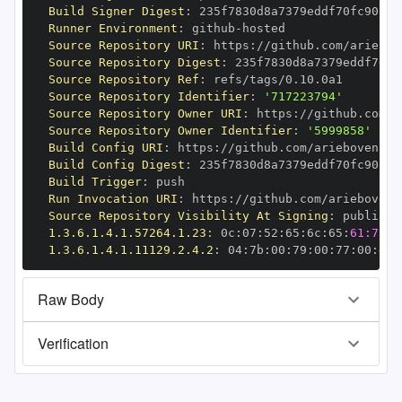
Build Signer Digest
:
Runner Environment
:
 github
-
Source Repository URI
:
 https
:
Source Repository Digest
:
Source Repository Ref
:
Source Repository Identifier
:
'717223794'
Source Repository Owner URI
:
 https
:
Source Repository Owner Identifier
:
'5999858'
Build Config URI
:
 https
:
Build Config Digest
:
Build Trigger
:
Run Invocation URI
:
 https
:
Source Repository Visibility At Signing
:
1.3.6.1.4.1.57264.1.23
:
 0c
:
07
:
52
:
65
:
6c
:
65
:
61:73:6
1.3.6.1.4.1.11129.2.4.2
:
 04
:
7b
:
00
:
79
:
00
:
77
:
00
:
dd
:
Raw Body
Verification