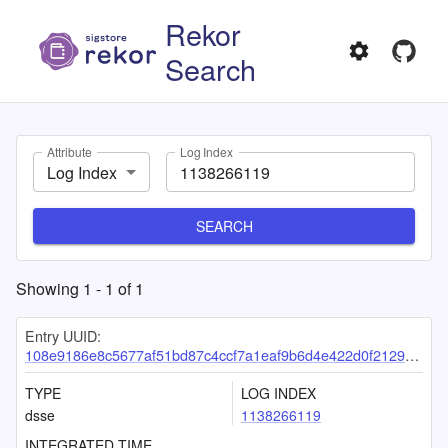
Rekor
Search
Attribute
Log Index
Log Index
SEARCH
Showing
1
-
1
of
1
Entry UUID:
108e9186e8c5677af51bd87c4ccf7a1eaf9b6d4e422d0f2129823bc7f7ba642cef26dd93cc1f72c3
TYPE
LOG INDEX
dsse
1138266119
INTEGRATED TIME