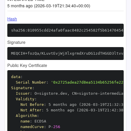
5 months ago (2026-03-19T21:34:40+00:00)
Hash
sha256:810955cdd24afa0faac0482c254582f5b61470454cdc
Signature
MEQCIH+fozQa/KLuvtEvjWjXlxgrmdXruDG1zdTHGGD3ltvvAiA
Public Key Certificate
data
:
Serial Number
:
'0x2725adea27d8ea5134b65256fe22c84
Signature
:
Issuer
:
 O=sigstore.dev
,
 CN=sigstore
-
Validity
:
Not Before
:
 5 months ago (2026
-
03
-
19T21
:
32
:
38+0
Not After
:
 5 months ago (2026
-
03
-
19T21
:
42
:
38+00
Algorithm
:
name
:
namedCurve
:
 P
-
256