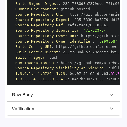
Build Signer Digest
:
Runner Environment
:
 github
-
Source Repository URI
:
 https
:
Source Repository Digest
:
Source Repository Ref
:
Source Repository Identifier
:
'717223794'
Source Repository Owner URI
:
 https
:
Source Repository Owner Identifier
:
'5999858'
Build Config URI
:
 https
:
Build Config Digest
:
Build Trigger
:
Run Invocation URI
:
 https
:
Source Repository Visibility At Signing
:
1.3.6.1.4.1.57264.1.23
:
 0c
:
07
:
52
:
65
:
6c
:
65
:
61:73:6
1.3.6.1.4.1.11129.2.4.2
:
 04
:
7b
:
00
:
79
:
00
:
77
:
00
:
dd
:
Raw Body
Verification