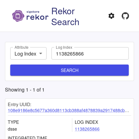
Rekor
Search
Attribute
Log Index
Log Index
SEARCH
Showing
1
-
1
of
1
Entry UUID:
108e9186e8c5677a360d8113cb388af4878839a2917488cb9af53feb087df2e183da5214c4616f56
TYPE
LOG INDEX
dsse
1138265866
INTEGRATED TIME