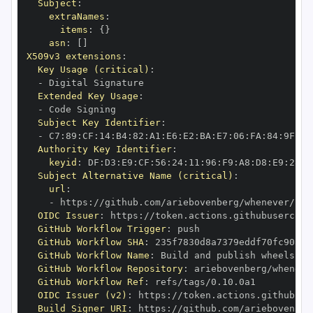
Subject
:
extraNames
:
items
:
{
}
asn
:
[
]
X509v3 extensions
:
Key Usage (critical)
:
-
Extended Key Usage
:
-
Subject Key Identifier
:
-
 C7
:
89
:
CF
:
14
:
B4
:
82
:
A1
:
E6
:
E2
:
BA
:
E7
:
06
:
FA
:
84
:
9F
:
78
Authority Key Identifier
:
keyid
:
 DF
:
D3
:
E9
:
CF
:
56
:
24
:
11
:
96
:
F9
:
A8
:
D8
:
E9
:
28
:
5
Subject Alternative Name (critical)
:
url
:
-
 https
:
OIDC Issuer
:
 https
:
GitHub Workflow Trigger
:
GitHub Workflow SHA
:
GitHub Workflow Name
:
GitHub Workflow Repository
:
GitHub Workflow Ref
:
OIDC Issuer (v2)
:
 https
:
Build Signer URI
:
 https
: