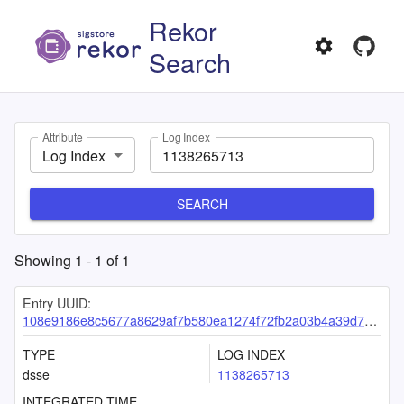
Rekor
Search
Attribute
Log Index
Log Index
SEARCH
Showing
1
-
1
of
1
Entry UUID:
108e9186e8c5677a8629af7b580ea1274f72fb2a03b4a39d7843117dc089d7c4c3ba3b4e55aa859b
TYPE
LOG INDEX
dsse
1138265713
INTEGRATED TIME