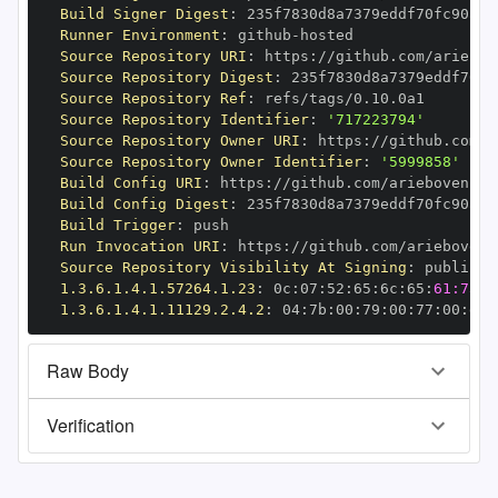
Build Signer Digest
:
Runner Environment
:
 github
-
Source Repository URI
:
 https
:
Source Repository Digest
:
Source Repository Ref
:
Source Repository Identifier
:
'717223794'
Source Repository Owner URI
:
 https
:
Source Repository Owner Identifier
:
'5999858'
Build Config URI
:
 https
:
Build Config Digest
:
Build Trigger
:
Run Invocation URI
:
 https
:
Source Repository Visibility At Signing
:
1.3.6.1.4.1.57264.1.23
:
 0c
:
07
:
52
:
65
:
6c
:
65
:
61:73:6
1.3.6.1.4.1.11129.2.4.2
:
 04
:
7b
:
00
:
79
:
00
:
77
:
00
:
dd
:
Raw Body
Verification