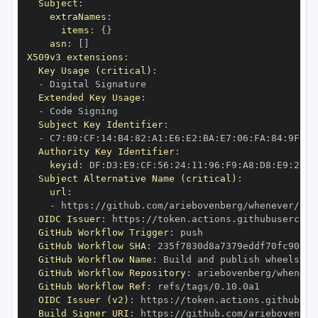
Subject
:
extraNames
:
items
:
{
}
asn
:
[
]
X509v3 extensions
:
Key Usage (critical)
:
-
Extended Key Usage
:
-
Subject Key Identifier
:
-
 C7
:
89
:
CF
:
14
:
B4
:
82
:
A1
:
E6
:
E2
:
BA
:
E7
:
06
:
FA
:
84
:
9F
:
78
Authority Key Identifier
:
keyid
:
 DF
:
D3
:
E9
:
CF
:
56
:
24
:
11
:
96
:
F9
:
A8
:
D8
:
E9
:
28
:
5
Subject Alternative Name (critical)
:
url
:
-
 https
:
OIDC Issuer
:
 https
:
GitHub Workflow Trigger
:
GitHub Workflow SHA
:
GitHub Workflow Name
:
GitHub Workflow Repository
:
GitHub Workflow Ref
:
OIDC Issuer (v2)
:
 https
:
Build Signer URI
:
 https
: