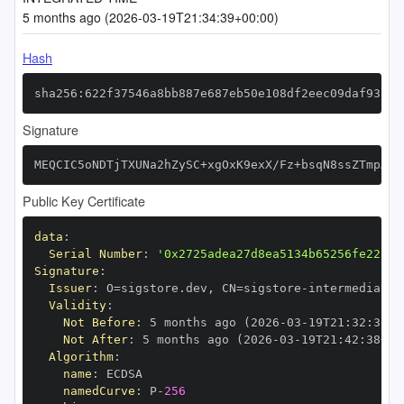
5 months ago (2026-03-19T21:34:39+00:00)
Hash
sha256:622f37546a8bb887e687eb50e108df2eec09daf93f64
Signature
MEQCIC5oNDTjTXUNa2hZySC+xgOxK9exX/Fz+bsqN8ssZTmpAiB
Public Key Certificate
data
:
Serial Number
:
'0x2725adea27d8ea5134b65256fe22c84
Signature
:
Issuer
:
 O=sigstore.dev
,
 CN=sigstore
-
Validity
:
Not Before
:
 5 months ago (2026
-
03
-
19T21
:
32
:
38+0
Not After
:
 5 months ago (2026
-
03
-
19T21
:
42
:
38+00
Algorithm
:
name
:
namedCurve
:
 P
-
256