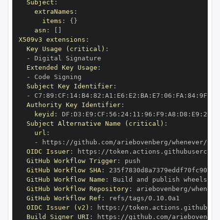
Subject
:
extraNames
:
items
:
{
}
asn
:
[
]
X509v3 extensions
:
Key Usage (critical)
:
-
Extended Key Usage
:
-
Subject Key Identifier
:
-
 C7
:
89
:
CF
:
14
:
B4
:
82
:
A1
:
E6
:
E2
:
BA
:
E7
:
06
:
FA
:
84
:
9F
:
78
Authority Key Identifier
:
keyid
:
 DF
:
D3
:
E9
:
CF
:
56
:
24
:
11
:
96
:
F9
:
A8
:
D8
:
E9
:
28
:
5
Subject Alternative Name (critical)
:
url
:
-
 https
:
OIDC Issuer
:
 https
:
GitHub Workflow Trigger
:
GitHub Workflow SHA
:
GitHub Workflow Name
:
GitHub Workflow Repository
:
GitHub Workflow Ref
:
OIDC Issuer (v2)
:
 https
:
Build Signer URI
:
 https
: