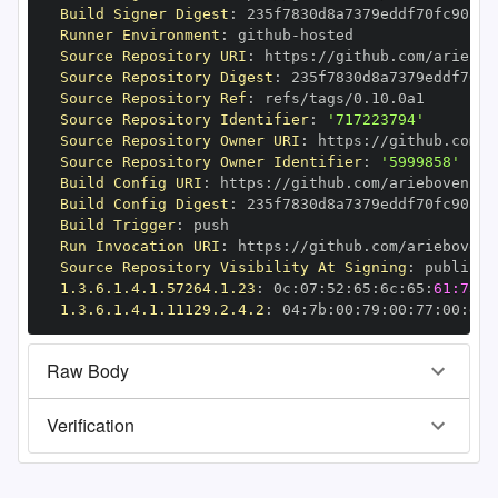
Build Signer Digest
:
Runner Environment
:
 github
-
Source Repository URI
:
 https
:
Source Repository Digest
:
Source Repository Ref
:
Source Repository Identifier
:
'717223794'
Source Repository Owner URI
:
 https
:
Source Repository Owner Identifier
:
'5999858'
Build Config URI
:
 https
:
Build Config Digest
:
Build Trigger
:
Run Invocation URI
:
 https
:
Source Repository Visibility At Signing
:
1.3.6.1.4.1.57264.1.23
:
 0c
:
07
:
52
:
65
:
6c
:
65
:
61:73:6
1.3.6.1.4.1.11129.2.4.2
:
 04
:
7b
:
00
:
79
:
00
:
77
:
00
:
dd
:
Raw Body
Verification