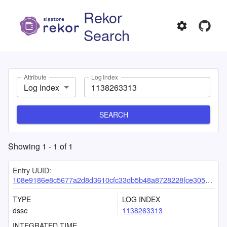
Rekor
Search
Attribute
Log Index
Log Index
SEARCH
Showing
1
-
1
of
1
Entry UUID:
108e9186e8c5677a2d8d3610cfc33db5b48a8728228fce305d612dcc31d90f061b036fec420fbe95
TYPE
LOG INDEX
dsse
1138263313
INTEGRATED TIME