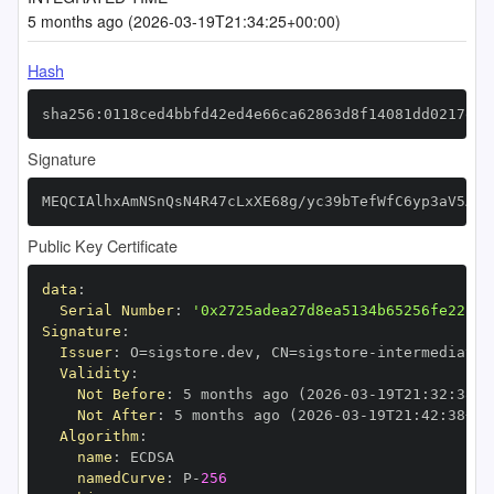
5 months ago (2026-03-19T21:34:25+00:00)
Hash
sha256:0118ced4bbfd42ed4e66ca62863d8f14081dd0217e63
Signature
MEQCIAlhxAmNSnQsN4R47cLxXE68g/yc39bTefWfC6yp3aV5AiA
Public Key Certificate
data
:
Serial Number
:
'0x2725adea27d8ea5134b65256fe22c84
Signature
:
Issuer
:
 O=sigstore.dev
,
 CN=sigstore
-
Validity
:
Not Before
:
 5 months ago (2026
-
03
-
19T21
:
32
:
38+0
Not After
:
 5 months ago (2026
-
03
-
19T21
:
42
:
38+00
Algorithm
:
name
:
namedCurve
:
 P
-
256