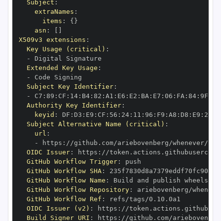
Subject
:
extraNames
:
items
:
{
}
asn
:
[
]
X509v3 extensions
:
Key Usage (critical)
:
-
Extended Key Usage
:
-
Subject Key Identifier
:
-
 C7
:
89
:
CF
:
14
:
B4
:
82
:
A1
:
E6
:
E2
:
BA
:
E7
:
06
:
FA
:
84
:
9F
:
78
Authority Key Identifier
:
keyid
:
 DF
:
D3
:
E9
:
CF
:
56
:
24
:
11
:
96
:
F9
:
A8
:
D8
:
E9
:
28
:
5
Subject Alternative Name (critical)
:
url
:
-
 https
:
OIDC Issuer
:
 https
:
GitHub Workflow Trigger
:
GitHub Workflow SHA
:
GitHub Workflow Name
:
GitHub Workflow Repository
:
GitHub Workflow Ref
:
OIDC Issuer (v2)
:
 https
:
Build Signer URI
:
 https
: