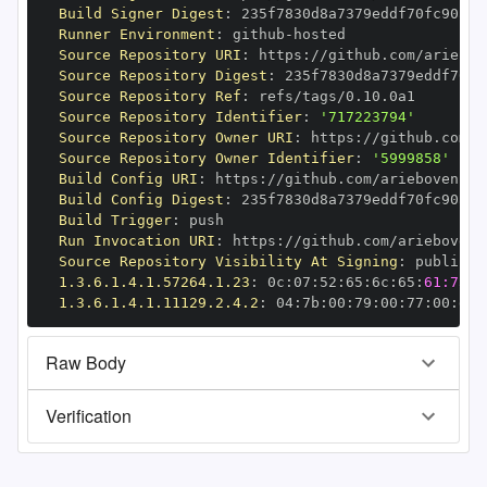
Build Signer Digest
:
Runner Environment
:
 github
-
Source Repository URI
:
 https
:
Source Repository Digest
:
Source Repository Ref
:
Source Repository Identifier
:
'717223794'
Source Repository Owner URI
:
 https
:
Source Repository Owner Identifier
:
'5999858'
Build Config URI
:
 https
:
Build Config Digest
:
Build Trigger
:
Run Invocation URI
:
 https
:
Source Repository Visibility At Signing
:
1.3.6.1.4.1.57264.1.23
:
 0c
:
07
:
52
:
65
:
6c
:
65
:
61:73:6
1.3.6.1.4.1.11129.2.4.2
:
 04
:
7b
:
00
:
79
:
00
:
77
:
00
:
dd
:
Raw Body
Verification