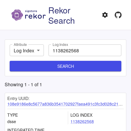
Rekor
Search
Attribute
Log Index
Log Index
SEARCH
Showing
1
-
1
of
1
Entry UUID:
108e9186e8c5677a836b3541702927faea491c3fc3d028c218fdb07191375cb4f0c1a1560cf51bc3
TYPE
LOG INDEX
dsse
1138262568
INTEGRATED TIME