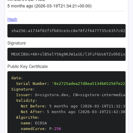
5 months ago (2026-03-19T21:34:21+00:00)
Hash
sha256:a1734f02f3fb83ce3cc8e78f2f6477735c6357c02792
Signature
MEUCIBUc+6K+slB5elY56g9KJW1a1E/l3FiFGUs6TZvOhEixAiE
Public Key Certificate
data
:
Serial Number
:
'0x2725adea27d8ea5134b65256fe22c84
Signature
:
Issuer
:
 O=sigstore.dev
,
 CN=sigstore
-
Validity
:
Not Before
:
 5 months ago (2026
-
03
-
19T21
:
32
:
38+0
Not After
:
 5 months ago (2026
-
03
-
19T21
:
42
:
38+00
Algorithm
:
name
:
namedCurve
:
 P
-
256