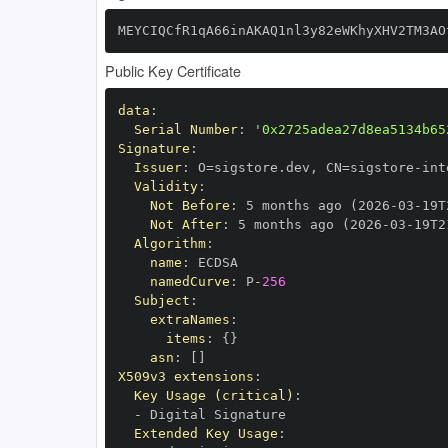
MEYCIQCfR1qA66inAKAQ1nl3y82eWKhyXHV2TM3AO
Public Key Certificate
data
:
Serial Number
:
'0x2725adea27d8ea5134b65
Signature
:
Issuer
:
 O=sigstore.dev
,
 CN=sigstore
-
Validity
:
Not Before
:
 5 months ago (2026
-
03
-
19T
Not After
:
 5 months ago (2026
-
03
-
19T2
Algorithm
:
name
:
namedCurve
:
 P
-
256
Subject
:
extraNames
:
items
:
{
}
asn
:
[
]
X509v3 extensions
:
Key Usage (critical)
:
-
Extended Key Usage
: