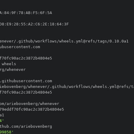
A
:
84
:
9F
:
78
:
AB
:
F5
:
6F
:
D8
:
E9
:
28
:
55
:
A2
:
C6
:
2E
:
18
:
64
:
4'
99858'