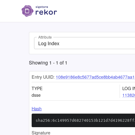
Attribute
Log Index
Showing
1
-
1
of
1
Entry UUID:
108e9186e8c5677ad5ce8bb4ab4677aa1
TYPE
LOG I
dsse
11382
Hash
sha256:6c149957d682740153b121d7d4196228ff
Signature