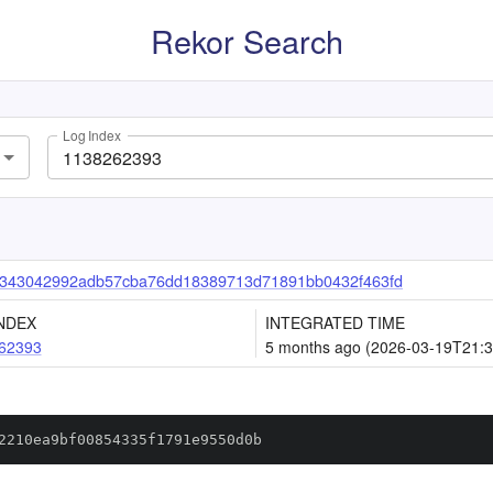
Rekor Search
Log Index
343042992adb57cba76dd18389713d71891bb0432f463fd
NDEX
INTEGRATED TIME
62393
5 months ago (2026-03-19T21:3
2210ea9bf00854335f1791e9550d0b