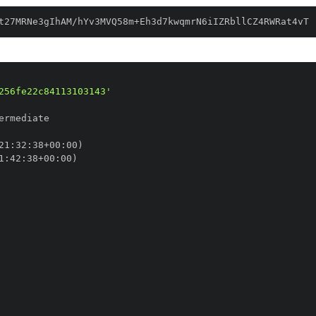
t27MRNe3gIhAM/hYv3MVQ58m+Eh3d7kwqmrN6iIZRbllCZ4RWRat4vT
256fe22c84113103143'
21
:
32
:
38+00
:
1
:
42
:
38+00
: