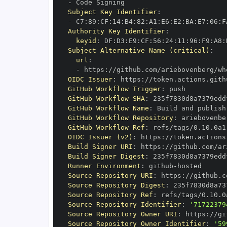
-
Subject Key Identifier
:
-
 C7
:
89
:
CF
:
14
:
B4
:
82
:
A1
:
E6
:
E2
:
BA
:
E7
:
06
:
F
Authority Key Identifier
:
keyid
:
 DF
:
D3
:
E9
:
CF
:
56
:
24
:
11
:
96
:
F9
:
A8
:
Subject Alternative Name (critical)
:
url
:
-
 https
:
OIDC Issuer
:
 https
:
GitHub Workflow Trigger
:
GitHub Workflow SHA
:
GitHub Workflow Name
:
GitHub Workflow Repository
:
GitHub Workflow Ref
:
OIDC Issuer (v2)
:
 https
:
Build Signer URI
:
 https
:
Build Signer Digest
:
Runner Environment
:
 github
-
Source Repository URI
:
 https
:
Source Repository Digest
:
Source Repository Ref
:
Source Repository Identifier
:
'71722379
Source Repository Owner URI
:
 https
:
Source Repository Owner Identifier
:
'59