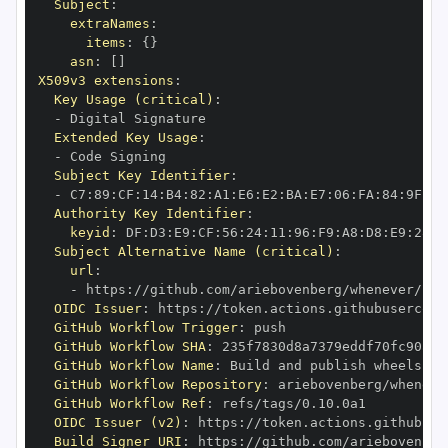
Subject
:
extraNames
:
items
:
{
}
asn
:
[
]
X509v3 extensions
:
Key Usage (critical)
:
-
Extended Key Usage
:
-
Subject Key Identifier
:
-
 C7
:
89
:
CF
:
14
:
B4
:
82
:
A1
:
E6
:
E2
:
BA
:
E7
:
06
:
FA
:
84
:
9F
:
78
Authority Key Identifier
:
keyid
:
 DF
:
D3
:
E9
:
CF
:
56
:
24
:
11
:
96
:
F9
:
A8
:
D8
:
E9
:
28
:
5
Subject Alternative Name (critical)
:
url
:
-
 https
:
OIDC Issuer
:
 https
:
GitHub Workflow Trigger
:
GitHub Workflow SHA
:
GitHub Workflow Name
:
GitHub Workflow Repository
:
GitHub Workflow Ref
:
OIDC Issuer (v2)
:
 https
:
Build Signer URI
:
 https
: