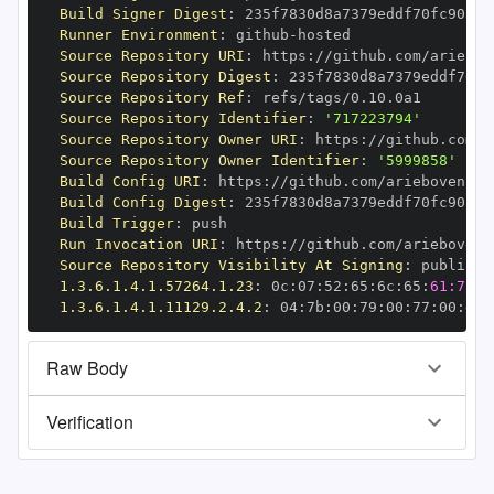
Build Signer Digest
:
Runner Environment
:
 github
-
Source Repository URI
:
 https
:
Source Repository Digest
:
Source Repository Ref
:
Source Repository Identifier
:
'717223794'
Source Repository Owner URI
:
 https
:
Source Repository Owner Identifier
:
'5999858'
Build Config URI
:
 https
:
Build Config Digest
:
Build Trigger
:
Run Invocation URI
:
 https
:
Source Repository Visibility At Signing
:
1.3.6.1.4.1.57264.1.23
:
 0c
:
07
:
52
:
65
:
6c
:
65
:
61:73:6
1.3.6.1.4.1.11129.2.4.2
:
 04
:
7b
:
00
:
79
:
00
:
77
:
00
:
dd
:
Raw Body
Verification