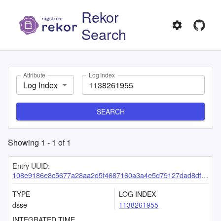
Rekor
Search
Attribute
Log Index
Log Index
SEARCH
Showing
1
-
1
of
1
Entry UUID:
108e9186e8c5677a28aa2d5f4687160a3a4e5d79127dad8df5091c88fde065a32d83e92a27242f3a
TYPE
LOG INDEX
dsse
1138261955
INTEGRATED TIME