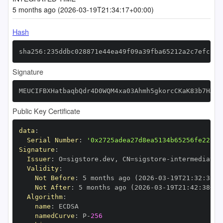
5 months ago (2026-03-19T21:34:17+00:00)
Hash
sha256:235ddbc028871e44ea49f09a39fba65212a2c7efcb62
Signature
MEUCIFBXHatbaqbQdr4D0WQM4xa03Ahmh5gkorcCKaK83b7HAiE
Public Key Certificate
data
:
Serial Number
:
'0x2725adea27d8ea5134b65256fe22c84
Signature
:
Issuer
:
 O=sigstore.dev
,
 CN=sigstore
-
Validity
:
Not Before
:
 5 months ago (2026
-
03
-
19T21
:
32
:
38+0
Not After
:
 5 months ago (2026
-
03
-
19T21
:
42
:
38+00
Algorithm
:
name
:
namedCurve
:
 P
-
256