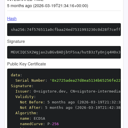
5 months ago (2026-03-19T21:34:16+00:00)
Hash
sha256:74f576511a0cfbaa24ed7531993230c0d28f7ceff1f7
Signature
MEUCIQCSX2Wgjax2uBGvBADjbtFSsa/hutB3zTyOnjq4H0x3bgI
Public Key Certificate
data
:
Serial Number
:
'0x2725adea27d8ea5134b65256fe22c84
Signature
:
Issuer
:
 O=sigstore.dev
,
 CN=sigstore
-
Validity
:
Not Before
:
 5 months ago (2026
-
03
-
19T21
:
32
:
38+0
Not After
:
 5 months ago (2026
-
03
-
19T21
:
42
:
38+00
Algorithm
:
name
:
namedCurve
:
 P
-
256