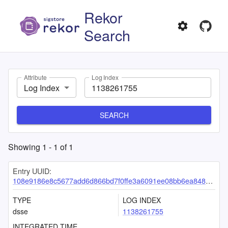
Rekor
Search
Attribute
Log Index
Log Index
SEARCH
Showing
1
-
1
of
1
Entry UUID:
108e9186e8c5677add6d866bd7f0ffe3a6091ee08bb6ea848d52cd443986492c6a789c271942a8cf
TYPE
LOG INDEX
dsse
1138261755
INTEGRATED TIME