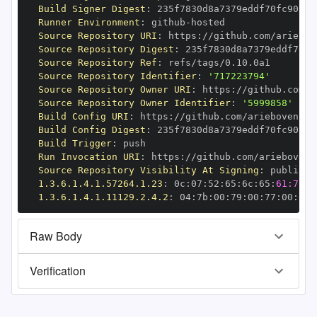
Build Signer Digest
:
Runner Environment
:
 github
-
Source Repository URI
:
 https
:
Source Repository Digest
:
Source Repository Ref
:
Source Repository Identifier
:
'717223794'
Source Repository Owner URI
:
 https
:
Source Repository Owner Identifier
:
'5999858'
Build Config URI
:
 https
:
Build Config Digest
:
Build Trigger
:
Run Invocation URI
:
 https
:
Source Repository Visibility At Signing
:
1.3.6.1.4.1.57264.1.23
:
 0c
:
07
:
52
:
65
:
6c
:
65
:
61:73:6
1.3.6.1.4.1.11129.2.4.2
:
 04
:
7b
:
00
:
79
:
00
:
77
:
00
:
dd
:
Raw Body
Verification