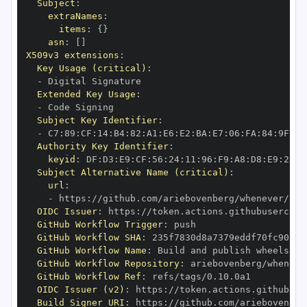
Subject
:
extraNames
:
items
:
{
}
asn
:
[
]
X509v3 extensions
:
Key Usage (critical)
:
-
Extended Key Usage
:
-
Subject Key Identifier
:
-
 C7
:
89
:
CF
:
14
:
B4
:
82
:
A1
:
E6
:
E2
:
BA
:
E7
:
06
:
FA
:
84
:
9F
:
78
Authority Key Identifier
:
keyid
:
 DF
:
D3
:
E9
:
CF
:
56
:
24
:
11
:
96
:
F9
:
A8
:
D8
:
E9
:
28
:
5
Subject Alternative Name (critical)
:
url
:
-
 https
:
OIDC Issuer
:
 https
:
GitHub Workflow Trigger
:
GitHub Workflow SHA
:
GitHub Workflow Name
:
GitHub Workflow Repository
:
GitHub Workflow Ref
:
OIDC Issuer (v2)
:
 https
:
Build Signer URI
:
 https
: