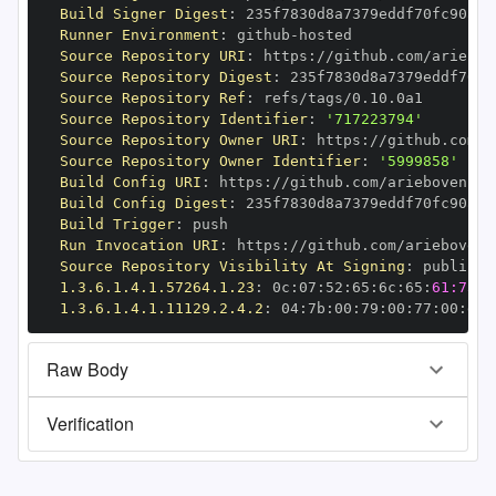
Build Signer Digest
:
Runner Environment
:
 github
-
Source Repository URI
:
 https
:
Source Repository Digest
:
Source Repository Ref
:
Source Repository Identifier
:
'717223794'
Source Repository Owner URI
:
 https
:
Source Repository Owner Identifier
:
'5999858'
Build Config URI
:
 https
:
Build Config Digest
:
Build Trigger
:
Run Invocation URI
:
 https
:
Source Repository Visibility At Signing
:
1.3.6.1.4.1.57264.1.23
:
 0c
:
07
:
52
:
65
:
6c
:
65
:
61:73:6
1.3.6.1.4.1.11129.2.4.2
:
 04
:
7b
:
00
:
79
:
00
:
77
:
00
:
dd
:
Raw Body
Verification