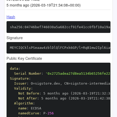
5 months ago (2026-03-19T21:34:08+00:00)
Hash
sha256:04746bef746030a5a682ccf91fe41cc0fbf10a19adb9
Signature
MEYCIQCklsPSeaaw4zblDlQlFCPxk6GP/l+RqB1mw2Ipl6iawQI
Public Key Certificate
data
:
Serial Number
:
'0x2725adea27d8ea5134b65256fe22c84
Signature
:
Issuer
:
 O=sigstore.dev
,
 CN=sigstore
-
Validity
:
Not Before
:
 5 months ago (2026
-
03
-
19T21
:
32
:
38+0
Not After
:
 5 months ago (2026
-
03
-
19T21
:
42
:
38+00
Algorithm
:
name
:
namedCurve
:
 P
-
256