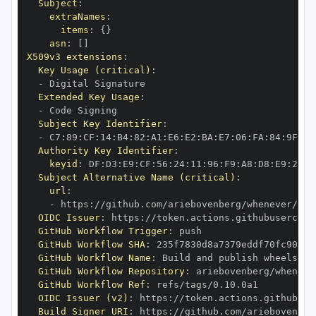
Subject
:
extraNames
:
items
:
{
}
asn
:
[
]
X509v3 extensions
:
Key Usage (critical)
:
-
Extended Key Usage
:
-
Subject Key Identifier
:
-
 C7
:
89
:
CF
:
14
:
B4
:
82
:
A1
:
E6
:
E2
:
BA
:
E7
:
06
:
FA
:
84
:
9F
:
78
Authority Key Identifier
:
keyid
:
 DF
:
D3
:
E9
:
CF
:
56
:
24
:
11
:
96
:
F9
:
A8
:
D8
:
E9
:
28
:
5
Subject Alternative Name (critical)
:
url
:
-
 https
:
OIDC Issuer
:
 https
:
GitHub Workflow Trigger
:
GitHub Workflow SHA
:
GitHub Workflow Name
:
GitHub Workflow Repository
:
GitHub Workflow Ref
:
OIDC Issuer (v2)
:
 https
:
Build Signer URI
:
 https
: