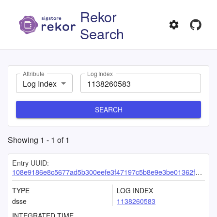
Rekor
Search
Attribute
Log Index
Log Index
SEARCH
Showing
1
-
1
of
1
Entry UUID:
108e9186e8c5677ad5b300eefe3f47197c5b8e9e3be01362f5c1157ec3e00ec3888e3872c889c985
TYPE
LOG INDEX
dsse
1138260583
INTEGRATED TIME