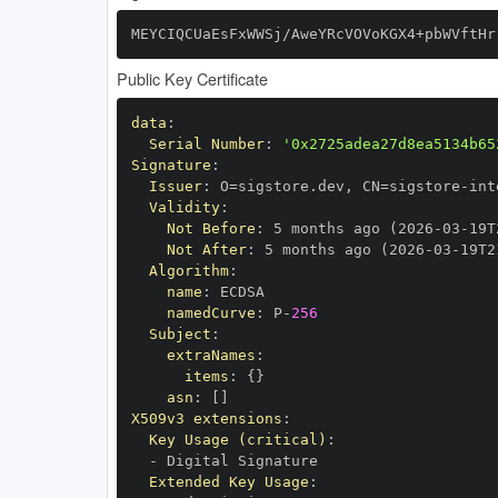
MEYCIQCUaEsFxWWSj/AweYRcVOVoKGX4+pbWVftHr
Public Key Certificate
data
:
Serial Number
:
'0x2725adea27d8ea5134b65
Signature
:
Issuer
:
 O=sigstore.dev
,
 CN=sigstore
-
Validity
:
Not Before
:
 5 months ago (2026
-
03
-
19T
Not After
:
 5 months ago (2026
-
03
-
19T2
Algorithm
:
name
:
namedCurve
:
 P
-
256
Subject
:
extraNames
:
items
:
{
}
asn
:
[
]
X509v3 extensions
:
Key Usage (critical)
:
-
Extended Key Usage
: