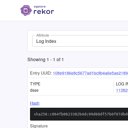
Attribute
Log Index
Showing
1
-
1
of
1
Entry UUID:
108e9186e8c5677ad1bc9b4a6e5ae2189d
TYPE
LOG I
dsse
11382
Hash
sha256:c064fb0623382b4dc99d60df57b0f07dbd
Signature