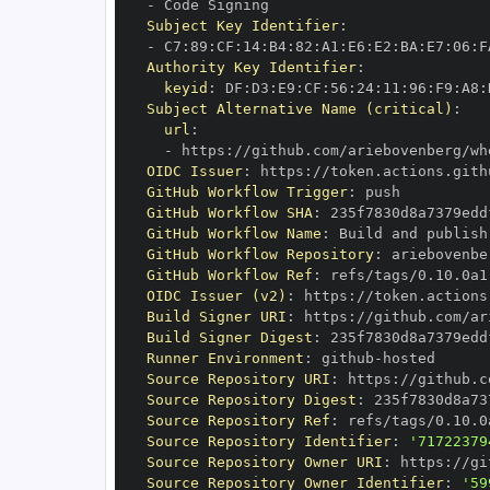
-
Subject Key Identifier
:
-
 C7
:
89
:
CF
:
14
:
B4
:
82
:
A1
:
E6
:
E2
:
BA
:
E7
:
06
:
F
Authority Key Identifier
:
keyid
:
 DF
:
D3
:
E9
:
CF
:
56
:
24
:
11
:
96
:
F9
:
A8
:
Subject Alternative Name (critical)
:
url
:
-
 https
:
OIDC Issuer
:
 https
:
GitHub Workflow Trigger
:
GitHub Workflow SHA
:
GitHub Workflow Name
:
GitHub Workflow Repository
:
GitHub Workflow Ref
:
OIDC Issuer (v2)
:
 https
:
Build Signer URI
:
 https
:
Build Signer Digest
:
Runner Environment
:
 github
-
Source Repository URI
:
 https
:
Source Repository Digest
:
Source Repository Ref
:
Source Repository Identifier
:
'71722379
Source Repository Owner URI
:
 https
:
Source Repository Owner Identifier
:
'59