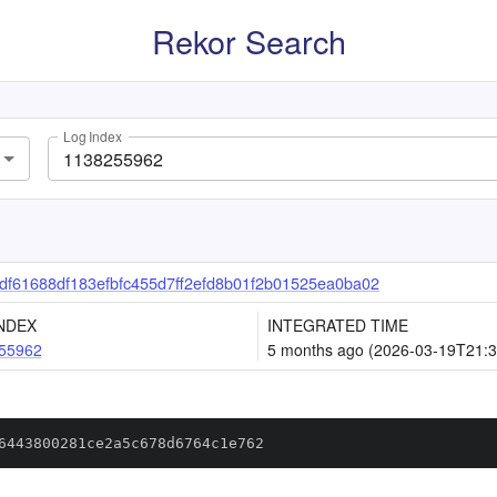
Rekor Search
Log Index
f61688df183efbfc455d7ff2efd8b01f2b01525ea0ba02
NDEX
INTEGRATED TIME
55962
5 months ago (2026-03-19T21:3
6443800281ce2a5c678d6764c1e762