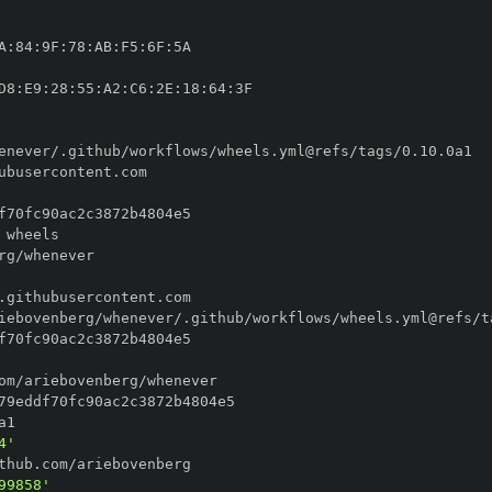
A
:
84
:
9F
:
78
:
AB
:
F5
:
6F
:
D8
:
E9
:
28
:
55
:
A2
:
C6
:
2E
:
18
:
64
:
4'
99858'