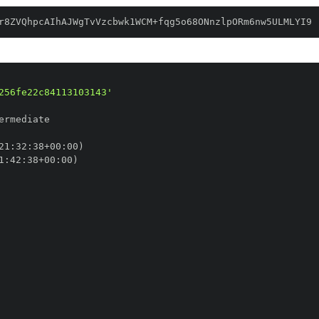
r8ZVQhpcAIhAJWgTvVzcbwk1WCM+fqg5o68ONnzlpORm6nw5ULMLYI9
256fe22c84113103143'
21
:
32
:
38+00
:
1
:
42
:
38+00
: