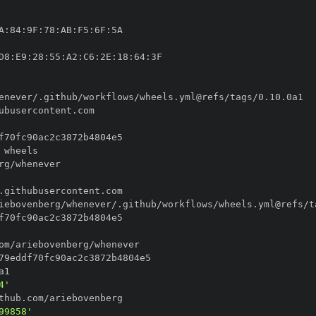
A
:
84
:
9F
:
78
:
AB
:
F5
:
6F
:
D8
:
E9
:
28
:
55
:
A2
:
C6
:
2E
:
18
:
64
:
4'
99858'