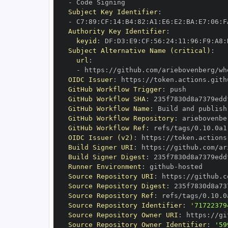
-
Subject Key Identifier
:
-
 C7
:
89
:
CF
:
14
:
B4
:
82
:
A1
:
E6
:
E2
:
BA
:
E7
:
06
:
F
Authority Key Identifier
:
keyid
:
 DF
:
D3
:
E9
:
CF
:
56
:
24
:
11
:
96
:
F9
:
A8
:
Subject Alternative Name (critical)
:
url
:
-
 https
:
OIDC Issuer
:
 https
:
GitHub Workflow Trigger
:
GitHub Workflow SHA
:
GitHub Workflow Name
:
GitHub Workflow Repository
:
GitHub Workflow Ref
:
OIDC Issuer (v2)
:
 https
:
Build Signer URI
:
 https
:
Build Signer Digest
:
Runner Environment
:
 github
-
Source Repository URI
:
 https
:
Source Repository Digest
:
Source Repository Ref
:
Source Repository Identifier
:
'71722379
Source Repository Owner URI
:
 https
:
Source Repository Owner Identifier
:
'59