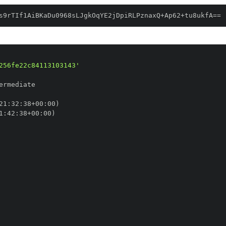
s9rTIf1AiBKaDu0968sLJgkOqYE2jDpiRLPznaxQ+Ap62+tu8ukfA==
256fe22c84113103143'
21
:
32
:
38+00
:
1
:
42
:
38+00
: