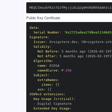
MEQCIHxukFR2zTUJfMjcjLKLQ2g9HtRORhkbAHJc1
Public Key Certificate
data
:
Serial Number
:
'0x2725adea27d8ea5134b65
Signature
:
Issuer
:
 O=sigstore.dev
,
 CN=sigstore
-
Validity
:
Not Before
:
 5 months ago (2026
-
03
-
19T
Not After
:
 5 months ago (2026
-
03
-
19T2
Algorithm
:
name
:
namedCurve
:
 P
-
256
Subject
:
extraNames
:
items
:
{
}
asn
:
[
]
X509v3 extensions
:
Key Usage (critical)
:
-
Extended Key Usage
: