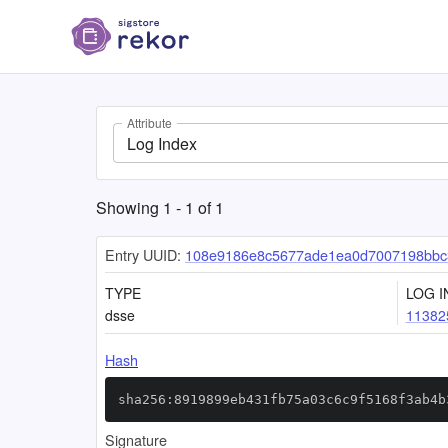
Attribute
Log Index
Showing
1
-
1
of
1
Entry UUID:
108e9186e8c5677ade1ea0d7007198bbc3
TYPE
LOG I
dsse
11382
Hash
sha256:8919899eb431fb75a03c6c9f5168f3ab4b
Signature