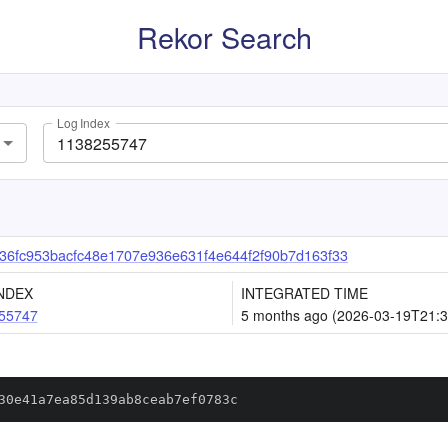
Rekor Search
Log Index
6fc953bacfc48e1707e936e631f4e644f2f90b7d163f33
NDEX
INTEGRATED TIME
55747
5 months ago (2026-03-19T21:3
30e41a7ea85d139ab8ceab7ef0783c