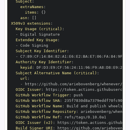
Subject
:
extraNames
:
items
:
{
}
asn
:
[
]
X509v3 extensions
:
Key Usage (critical)
:
-
Extended Key Usage
:
-
Subject Key Identifier
:
-
 C7
:
89
:
CF
:
14
:
B4
:
82
:
A1
:
E6
:
E2
:
BA
:
E7
:
06
:
FA
:
84
:
9F
:
78
Authority Key Identifier
:
keyid
:
 DF
:
D3
:
E9
:
CF
:
56
:
24
:
11
:
96
:
F9
:
A8
:
D8
:
E9
:
28
:
5
Subject Alternative Name (critical)
:
url
:
-
 https
:
OIDC Issuer
:
 https
:
GitHub Workflow Trigger
:
GitHub Workflow SHA
:
GitHub Workflow Name
:
GitHub Workflow Repository
:
GitHub Workflow Ref
:
OIDC Issuer (v2)
:
 https
:
Build Signer URI
:
 https
: