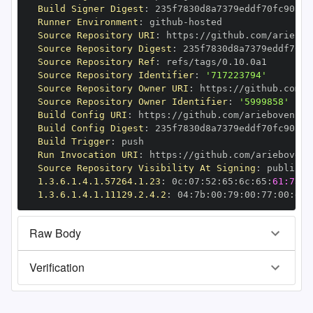
Build Signer Digest
:
Runner Environment
:
 github
-
Source Repository URI
:
 https
:
Source Repository Digest
:
Source Repository Ref
:
Source Repository Identifier
:
'717223794'
Source Repository Owner URI
:
 https
:
Source Repository Owner Identifier
:
'5999858'
Build Config URI
:
 https
:
Build Config Digest
:
Build Trigger
:
Run Invocation URI
:
 https
:
Source Repository Visibility At Signing
:
1.3.6.1.4.1.57264.1.23
:
 0c
:
07
:
52
:
65
:
6c
:
65
:
61:73:6
1.3.6.1.4.1.11129.2.4.2
:
 04
:
7b
:
00
:
79
:
00
:
77
:
00
:
dd
:
Raw Body
Verification