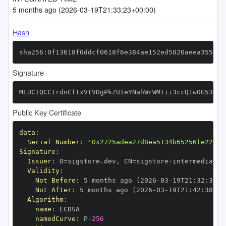
5 months ago (2026-03-19T21:33:23+00:00)
Hash
sha256:0f13618f0ddcf0618f6e384ae152ed5020aeea3552a0
Signature
MEUCIQCCIrdnCftxVtVDgPkZUIeYNahWrWMTii3ccQ1w0G53TAI
Public Key Certificate
data
:
Serial Number
:
'0x2725adea27d8ea5134b65256fe22c84
Signature
:
Issuer
:
 O=sigstore.dev
,
 CN=sigstore
-
Validity
:
Not Before
:
 5 months ago (2026
-
03
-
19T21
:
32
:
38+0
Not After
:
 5 months ago (2026
-
03
-
19T21
:
42
:
38+00
Algorithm
:
name
:
namedCurve
:
 P
-
256