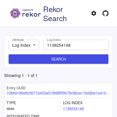
Rekor
Search
Attribute
Log Index
Log Index
SEARCH
Showing
1
-
1
of
1
Entry UUID:
108e9186e8c5677a433a51f8d8ff9fe79c5bca11bd2be1e4108755fd27db868c133fa79de0994d08
TYPE
LOG INDEX
dsse
1138254148
INTEGRATED TIME