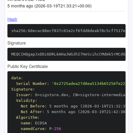
5 months ago (2026-03-19T21:33:21+00:00)
Hash
sha256:60ecac88ecf837c01e2cf6fdd8deab78c5cf7517e7ab
Signature
MEQCIHQgapJxDDi6DRL6AHaJWG3hI7HeScihcCMdmk5rMCdOAiA
Public Key Certificate
data
:
Serial Number
:
'0x2725adea27d8ea5134b65256fe22c84
Signature
:
Issuer
:
 O=sigstore.dev
,
 CN=sigstore
-
Validity
:
Not Before
:
 5 months ago (2026
-
03
-
19T21
:
32
:
38+0
Not After
:
 5 months ago (2026
-
03
-
19T21
:
42
:
38+00
Algorithm
:
name
:
namedCurve
:
 P
-
256