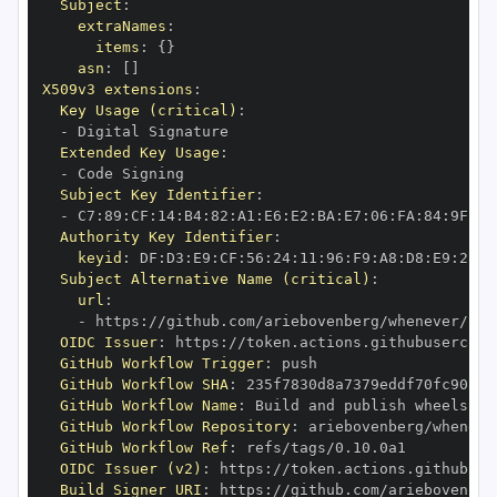
Subject
:
extraNames
:
items
:
{
}
asn
:
[
]
X509v3 extensions
:
Key Usage (critical)
:
-
Extended Key Usage
:
-
Subject Key Identifier
:
-
 C7
:
89
:
CF
:
14
:
B4
:
82
:
A1
:
E6
:
E2
:
BA
:
E7
:
06
:
FA
:
84
:
9F
:
78
Authority Key Identifier
:
keyid
:
 DF
:
D3
:
E9
:
CF
:
56
:
24
:
11
:
96
:
F9
:
A8
:
D8
:
E9
:
28
:
5
Subject Alternative Name (critical)
:
url
:
-
 https
:
OIDC Issuer
:
 https
:
GitHub Workflow Trigger
:
GitHub Workflow SHA
:
GitHub Workflow Name
:
GitHub Workflow Repository
:
GitHub Workflow Ref
:
OIDC Issuer (v2)
:
 https
:
Build Signer URI
:
 https
: