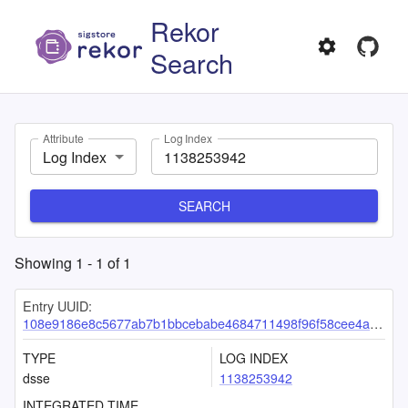
Rekor
Search
Attribute
Log Index
Log Index
SEARCH
Showing
1
-
1
of
1
Entry UUID:
108e9186e8c5677ab7b1bbcebabe4684711498f96f58cee4a6e2e4587cb1bd40fb3a219ec1774e2f
TYPE
LOG INDEX
dsse
1138253942
INTEGRATED TIME