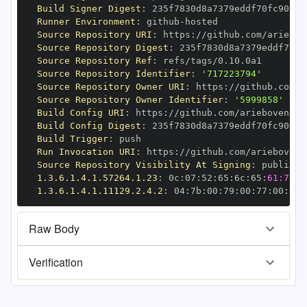
Build Signer Digest
:
Runner Environment
:
 github
-
Source Repository URI
:
 https
:
Source Repository Digest
:
Source Repository Ref
:
Source Repository Identifier
:
'717223794'
Source Repository Owner URI
:
 https
:
Source Repository Owner Identifier
:
'5999858'
Build Config URI
:
 https
:
Build Config Digest
:
Build Trigger
:
Run Invocation URI
:
 https
:
Source Repository Visibility At Signing
:
1.3.6.1.4.1.57264.1.23
:
 0c
:
07
:
52
:
65
:
6c
:
65
:
61:73:6
1.3.6.1.4.1.11129.2.4.2
:
 04
:
7b
:
00
:
79
:
00
:
77
:
00
:
dd
:
Raw Body
Verification