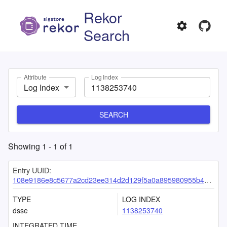
Rekor
Search
Attribute
Log Index
Log Index
SEARCH
Showing
1
-
1
of
1
Entry UUID:
108e9186e8c5677a2cd23ee314d2d129f5a0a895980955b46df98803f03c8f04a4c5de286639570d
TYPE
LOG INDEX
dsse
1138253740
INTEGRATED TIME