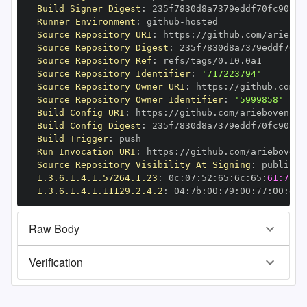
Build Signer Digest
:
Runner Environment
:
 github
-
Source Repository URI
:
 https
:
Source Repository Digest
:
Source Repository Ref
:
Source Repository Identifier
:
'717223794'
Source Repository Owner URI
:
 https
:
Source Repository Owner Identifier
:
'5999858'
Build Config URI
:
 https
:
Build Config Digest
:
Build Trigger
:
Run Invocation URI
:
 https
:
Source Repository Visibility At Signing
:
1.3.6.1.4.1.57264.1.23
:
 0c
:
07
:
52
:
65
:
6c
:
65
:
61:73:6
1.3.6.1.4.1.11129.2.4.2
:
 04
:
7b
:
00
:
79
:
00
:
77
:
00
:
dd
:
Raw Body
Verification