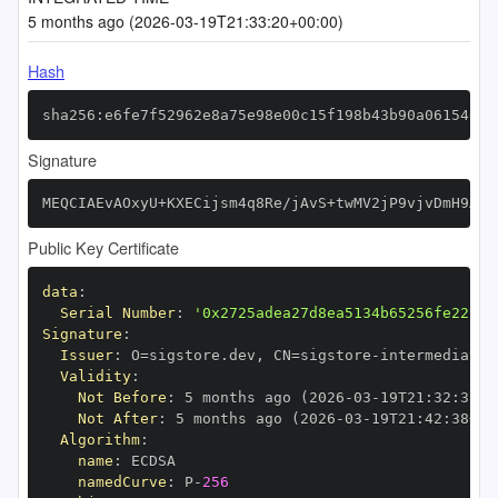
5 months ago (2026-03-19T21:33:20+00:00)
Hash
sha256:e6fe7f52962e8a75e98e00c15f198b43b90a06154692
Signature
MEQCIAEvAOxyU+KXECijsm4q8Re/jAvS+twMV2jP9vjvDmH9AiB
Public Key Certificate
data
:
Serial Number
:
'0x2725adea27d8ea5134b65256fe22c84
Signature
:
Issuer
:
 O=sigstore.dev
,
 CN=sigstore
-
Validity
:
Not Before
:
 5 months ago (2026
-
03
-
19T21
:
32
:
38+0
Not After
:
 5 months ago (2026
-
03
-
19T21
:
42
:
38+00
Algorithm
:
name
:
namedCurve
:
 P
-
256