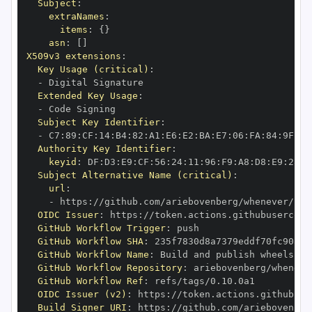
Subject
:
extraNames
:
items
:
{
}
asn
:
[
]
X509v3 extensions
:
Key Usage (critical)
:
-
Extended Key Usage
:
-
Subject Key Identifier
:
-
 C7
:
89
:
CF
:
14
:
B4
:
82
:
A1
:
E6
:
E2
:
BA
:
E7
:
06
:
FA
:
84
:
9F
:
78
Authority Key Identifier
:
keyid
:
 DF
:
D3
:
E9
:
CF
:
56
:
24
:
11
:
96
:
F9
:
A8
:
D8
:
E9
:
28
:
5
Subject Alternative Name (critical)
:
url
:
-
 https
:
OIDC Issuer
:
 https
:
GitHub Workflow Trigger
:
GitHub Workflow SHA
:
GitHub Workflow Name
:
GitHub Workflow Repository
:
GitHub Workflow Ref
:
OIDC Issuer (v2)
:
 https
:
Build Signer URI
:
 https
: