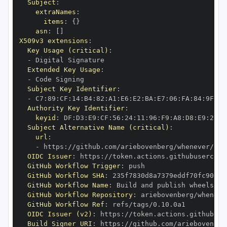
Subject
:
extraNames
:
items
:
{
}
asn
:
[
]
X509v3 extensions
:
Key Usage (critical)
:
-
Extended Key Usage
:
-
Subject Key Identifier
:
-
 C7
:
89
:
CF
:
14
:
B4
:
82
:
A1
:
E6
:
E2
:
BA
:
E7
:
06
:
FA
:
84
:
9F
:
78
Authority Key Identifier
:
keyid
:
 DF
:
D3
:
E9
:
CF
:
56
:
24
:
11
:
96
:
F9
:
A8
:
D8
:
E9
:
28
:
5
Subject Alternative Name (critical)
:
url
:
-
 https
:
OIDC Issuer
:
 https
:
GitHub Workflow Trigger
:
GitHub Workflow SHA
:
GitHub Workflow Name
:
GitHub Workflow Repository
:
GitHub Workflow Ref
:
OIDC Issuer (v2)
:
 https
:
Build Signer URI
:
 https
: