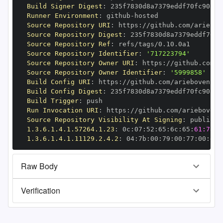
Build Signer Digest
:
Runner Environment
:
 github
-
Source Repository URI
:
 https
:
Source Repository Digest
:
Source Repository Ref
:
Source Repository Identifier
:
'717223794'
Source Repository Owner URI
:
 https
:
Source Repository Owner Identifier
:
'5999858'
Build Config URI
:
 https
:
Build Config Digest
:
Build Trigger
:
Run Invocation URI
:
 https
:
Source Repository Visibility At Signing
:
1.3.6.1.4.1.57264.1.23
:
 0c
:
07
:
52
:
65
:
6c
:
65
:
61:73:6
1.3.6.1.4.1.11129.2.4.2
:
 04
:
7b
:
00
:
79
:
00
:
77
:
00
:
dd
:
Raw Body
Verification