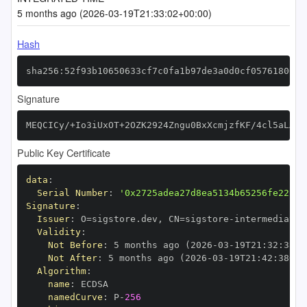
5 months ago (2026-03-19T21:33:02+00:00)
Hash
sha256:52f93b10650633cf7c0fa1b97de3a0d0cf057618065a
Signature
MEQCICy/+Io3iUxOT+2OZK2924Zngu0BxXcmjzfKF/4cl5aLAiB
Public Key Certificate
data
:
Serial Number
:
'0x2725adea27d8ea5134b65256fe22c84
Signature
:
Issuer
:
 O=sigstore.dev
,
 CN=sigstore
-
Validity
:
Not Before
:
 5 months ago (2026
-
03
-
19T21
:
32
:
38+0
Not After
:
 5 months ago (2026
-
03
-
19T21
:
42
:
38+00
Algorithm
:
name
:
namedCurve
:
 P
-
256