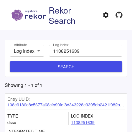
Rekor
Search
Attribute
Log Index
Log Index
SEARCH
Showing
1
-
1
of
1
Entry UUID:
108e9186e8c5677a68cfb90fef8d343228e9395db2421f982b147ca664ff8d8656149d817f4b5093
TYPE
LOG INDEX
dsse
1138251639
INTEGRATED TIME