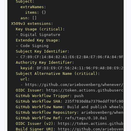
Subject
:
extraNames
:
items
:
{
}
asn
:
[
]
X509v3 extensions
:
Key Usage (critical)
:
-
Extended Key Usage
:
-
Subject Key Identifier
:
-
 C7
:
89
:
CF
:
14
:
B4
:
82
:
A1
:
E6
:
E2
:
BA
:
E7
:
06
:
FA
:
84
:
9F
:
78
Authority Key Identifier
:
keyid
:
 DF
:
D3
:
E9
:
CF
:
56
:
24
:
11
:
96
:
F9
:
A8
:
D8
:
E9
:
28
:
5
Subject Alternative Name (critical)
:
url
:
-
 https
:
OIDC Issuer
:
 https
:
GitHub Workflow Trigger
:
GitHub Workflow SHA
:
GitHub Workflow Name
:
GitHub Workflow Repository
:
GitHub Workflow Ref
:
OIDC Issuer (v2)
:
 https
:
Build Signer URI
:
 https
: