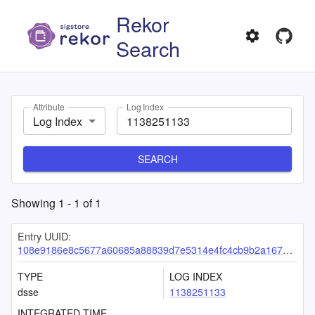
Rekor
Search
Attribute
Log Index
Log Index
SEARCH
Showing
1
-
1
of
1
Entry UUID:
108e9186e8c5677a60685a88839d7e5314e4fc4cb9b2a167252e6d8cb7c95b775af595f91241a869
TYPE
LOG INDEX
dsse
1138251133
INTEGRATED TIME