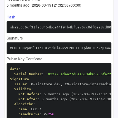
5 months ago (2026-03-19T21:32:58+00:00)
Hash
sha256:6cf31fab3454bca44f94b4bf5e76cc0df0ea8cd803ec
Signature
MEUCIDuVpDil1Tc13FcjiOi49VvErOET+0+pbNFILoZq+eWwAiE
Public Key Certificate
data
:
Serial Number
:
'0x2725adea27d8ea5134b65256fe22c84
Signature
:
Issuer
:
 O=sigstore.dev
,
 CN=sigstore
-
Validity
:
Not Before
:
 5 months ago (2026
-
03
-
19T21
:
32
:
38+0
Not After
:
 5 months ago (2026
-
03
-
19T21
:
42
:
38+00
Algorithm
:
name
:
namedCurve
:
 P
-
256