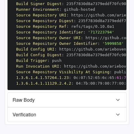
Build Signer Digest
:
Runner Environment
:
 github
-
Source Repository URI
:
 https
:
Source Repository Digest
:
Source Repository Ref
:
Source Repository Identifier
:
'717223794'
Source Repository Owner URI
:
 https
:
Source Repository Owner Identifier
:
'5999858'
Build Config URI
:
 https
:
Build Config Digest
:
Build Trigger
:
Run Invocation URI
:
 https
:
Source Repository Visibility At Signing
:
1.3.6.1.4.1.57264.1.23
:
 0c
:
07
:
52
:
65
:
6c
:
65
:
61:73:6
1.3.6.1.4.1.11129.2.4.2
:
 04
:
7b
:
00
:
79
:
00
:
77
:
00
:
dd
:
Raw Body
Verification