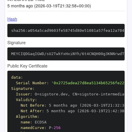
5 months ago (2026-03-19T21:32:58+00:00)
Hash
sha256:a054a5cad9603fe58745d80e51081a57fea12a704b6c
Signature
MEYCIQDGaqIGWD/sU2TwkYxHxiNYh/6t4CNQH00g3KNNrwdT7QI
Public Key Certificate
data
:
Serial Number
:
'0x2725adea27d8ea5134b65256fe22c84
Signature
:
Issuer
:
 O=sigstore.dev
,
 CN=sigstore
-
Validity
:
Not Before
:
 5 months ago (2026
-
03
-
19T21
:
32
:
38+0
Not After
:
 5 months ago (2026
-
03
-
19T21
:
42
:
38+00
Algorithm
:
name
:
namedCurve
:
 P
-
256