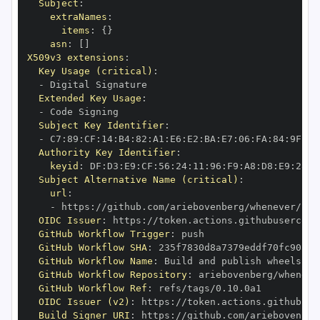
Subject
:
extraNames
:
items
:
{
}
asn
:
[
]
X509v3 extensions
:
Key Usage (critical)
:
-
Extended Key Usage
:
-
Subject Key Identifier
:
-
 C7
:
89
:
CF
:
14
:
B4
:
82
:
A1
:
E6
:
E2
:
BA
:
E7
:
06
:
FA
:
84
:
9F
:
78
Authority Key Identifier
:
keyid
:
 DF
:
D3
:
E9
:
CF
:
56
:
24
:
11
:
96
:
F9
:
A8
:
D8
:
E9
:
28
:
5
Subject Alternative Name (critical)
:
url
:
-
 https
:
OIDC Issuer
:
 https
:
GitHub Workflow Trigger
:
GitHub Workflow SHA
:
GitHub Workflow Name
:
GitHub Workflow Repository
:
GitHub Workflow Ref
:
OIDC Issuer (v2)
:
 https
:
Build Signer URI
:
 https
: