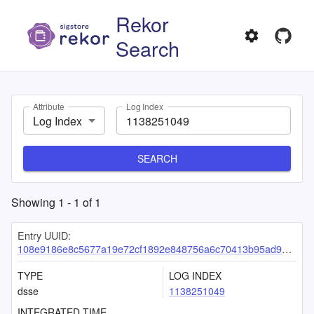
Rekor
Search
Attribute
Log Index
Log Index
SEARCH
Showing
1
-
1
of
1
Entry UUID:
108e9186e8c5677a19e72cf1892e848756a6c70413b95ad90197fe33a610c754ff810e071377fdc3
TYPE
LOG INDEX
dsse
1138251049
INTEGRATED TIME