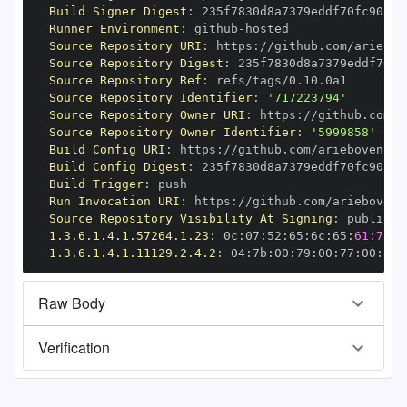
Build Signer Digest
:
Runner Environment
:
 github
-
Source Repository URI
:
 https
:
Source Repository Digest
:
Source Repository Ref
:
Source Repository Identifier
:
'717223794'
Source Repository Owner URI
:
 https
:
Source Repository Owner Identifier
:
'5999858'
Build Config URI
:
 https
:
Build Config Digest
:
Build Trigger
:
Run Invocation URI
:
 https
:
Source Repository Visibility At Signing
:
1.3.6.1.4.1.57264.1.23
:
 0c
:
07
:
52
:
65
:
6c
:
65
:
61:73:6
1.3.6.1.4.1.11129.2.4.2
:
 04
:
7b
:
00
:
79
:
00
:
77
:
00
:
dd
:
Raw Body
Verification