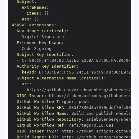
Subject
:
extraNames
:
items
:
{
}
asn
:
[
]
X509v3 extensions
:
Key Usage (critical)
:
-
Extended Key Usage
:
-
Subject Key Identifier
:
-
 C7
:
89
:
CF
:
14
:
B4
:
82
:
A1
:
E6
:
E2
:
BA
:
E7
:
06
:
FA
:
84
:
9F
:
78
Authority Key Identifier
:
keyid
:
 DF
:
D3
:
E9
:
CF
:
56
:
24
:
11
:
96
:
F9
:
A8
:
D8
:
E9
:
28
:
5
Subject Alternative Name (critical)
:
url
:
-
 https
:
OIDC Issuer
:
 https
:
GitHub Workflow Trigger
:
GitHub Workflow SHA
:
GitHub Workflow Name
:
GitHub Workflow Repository
:
GitHub Workflow Ref
:
OIDC Issuer (v2)
:
 https
:
Build Signer URI
:
 https
: