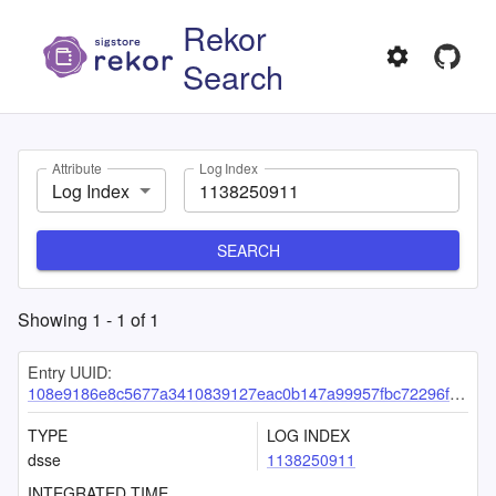
Rekor
Search
Attribute
Log Index
Log Index
SEARCH
Showing
1
-
1
of
1
Entry UUID:
108e9186e8c5677a3410839127eac0b147a99957fbc72296f0c2ca7d48ae3a674021171b68bd7e5b
TYPE
LOG INDEX
dsse
1138250911
INTEGRATED TIME