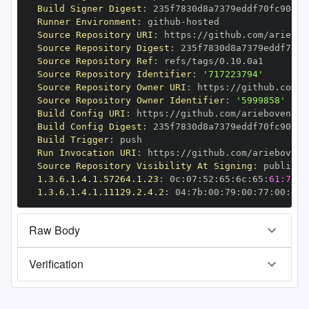
Build Signer Digest
:
Runner Environment
:
 github
-
Source Repository URI
:
 https
:
Source Repository Digest
:
Source Repository Ref
:
Source Repository Identifier
:
'717223794'
Source Repository Owner URI
:
 https
:
Source Repository Owner Identifier
:
'5999858'
Build Config URI
:
 https
:
Build Config Digest
:
Build Trigger
:
Run Invocation URI
:
 https
:
Source Repository Visibility At Signing
:
1.3.6.1.4.1.57264.1.23
:
 0c
:
07
:
52
:
65
:
6c
:
65
:
61:73:6
1.3.6.1.4.1.11129.2.4.2
:
 04
:
7b
:
00
:
79
:
00
:
77
:
00
:
dd
:
Raw Body
Verification