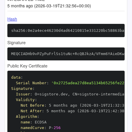
5 months ago (2026-03-19T21:32:56+00:00)
Hash
sha256:0e2a4ece46230d4ad64210815e331220bc58863ba944
Signature
MEQCIADHb9vPZyPuFrlSs1tuNc+RcQBJkzA/VFmm6YAieDKwAiA
Public Key Certificate
data
:
Serial Number
:
'0x2725adea27d8ea5134b65256fe22c84
Signature
:
Issuer
:
 O=sigstore.dev
,
 CN=sigstore
-
Validity
:
Not Before
:
 5 months ago (2026
-
03
-
19T21
:
32
:
38+0
Not After
:
 5 months ago (2026
-
03
-
19T21
:
42
:
38+00
Algorithm
:
name
:
namedCurve
:
 P
-
256