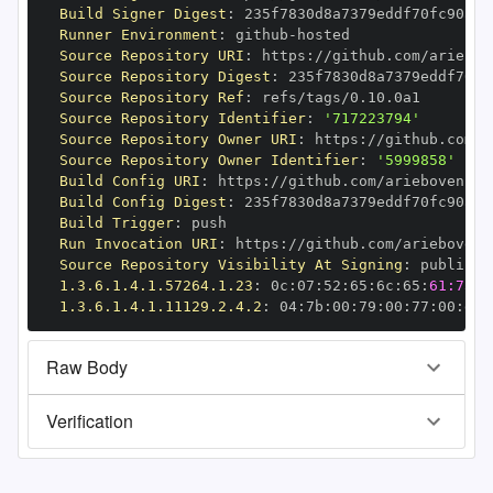
Build Signer Digest
:
Runner Environment
:
 github
-
Source Repository URI
:
 https
:
Source Repository Digest
:
Source Repository Ref
:
Source Repository Identifier
:
'717223794'
Source Repository Owner URI
:
 https
:
Source Repository Owner Identifier
:
'5999858'
Build Config URI
:
 https
:
Build Config Digest
:
Build Trigger
:
Run Invocation URI
:
 https
:
Source Repository Visibility At Signing
:
1.3.6.1.4.1.57264.1.23
:
 0c
:
07
:
52
:
65
:
6c
:
65
:
61:73:6
1.3.6.1.4.1.11129.2.4.2
:
 04
:
7b
:
00
:
79
:
00
:
77
:
00
:
dd
:
Raw Body
Verification