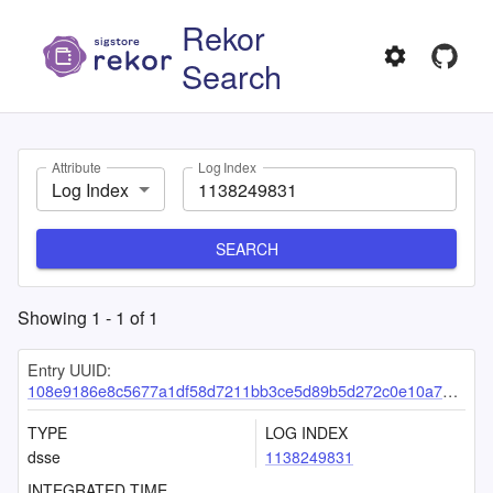
Rekor
Search
Attribute
Log Index
Log Index
SEARCH
Showing
1
-
1
of
1
Entry UUID:
108e9186e8c5677a1df58d7211bb3ce5d89b5d272c0e10a7ab4fa6e8c85aa9accae6be2653be2cc3
TYPE
LOG INDEX
dsse
1138249831
INTEGRATED TIME