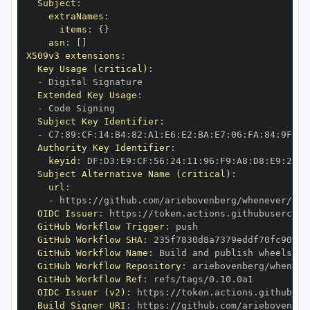
Subject
:
extraNames
:
items
:
{
}
asn
:
[
]
X509v3 extensions
:
Key Usage (critical)
:
-
Extended Key Usage
:
-
Subject Key Identifier
:
-
 C7
:
89
:
CF
:
14
:
B4
:
82
:
A1
:
E6
:
E2
:
BA
:
E7
:
06
:
FA
:
84
:
9F
:
78
Authority Key Identifier
:
keyid
:
 DF
:
D3
:
E9
:
CF
:
56
:
24
:
11
:
96
:
F9
:
A8
:
D8
:
E9
:
28
:
5
Subject Alternative Name (critical)
:
url
:
-
 https
:
OIDC Issuer
:
 https
:
GitHub Workflow Trigger
:
GitHub Workflow SHA
:
GitHub Workflow Name
:
GitHub Workflow Repository
:
GitHub Workflow Ref
:
OIDC Issuer (v2)
:
 https
:
Build Signer URI
:
 https
: