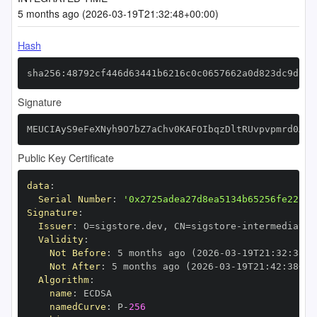
5 months ago (2026-03-19T21:32:48+00:00)
Hash
sha256:48792cf446d63441b6216c0c0657662a0d823dc9d856
Signature
MEUCIAyS9eFeXNyh9O7bZ7aChv0KAFOIbqzDltRUvpvpmrd0AiE
Public Key Certificate
data
:
Serial Number
:
'0x2725adea27d8ea5134b65256fe22c84
Signature
:
Issuer
:
 O=sigstore.dev
,
 CN=sigstore
-
Validity
:
Not Before
:
 5 months ago (2026
-
03
-
19T21
:
32
:
38+0
Not After
:
 5 months ago (2026
-
03
-
19T21
:
42
:
38+00
Algorithm
:
name
:
namedCurve
:
 P
-
256