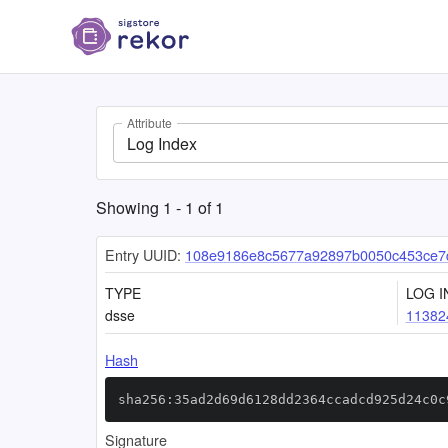
Attribute
Log Index
Showing
1
-
1
of
1
Entry UUID:
108e9186e8c5677a92897b0050c453ce7
TYPE
LOG I
dsse
11382
Hash
sha256:35ad2d69d6128dd2364ccadcd925d24c0c
Signature