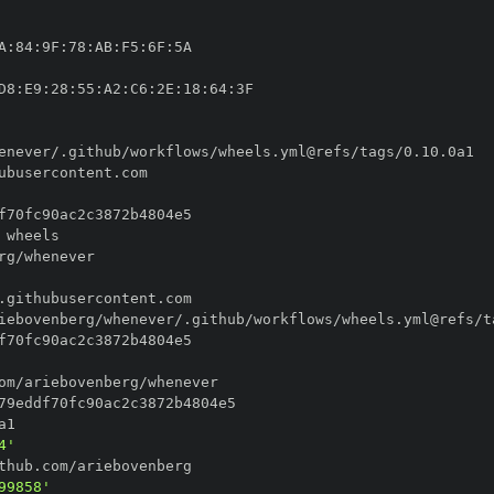
A
:
84
:
9F
:
78
:
AB
:
F5
:
6F
:
D8
:
E9
:
28
:
55
:
A2
:
C6
:
2E
:
18
:
64
:
4'
99858'