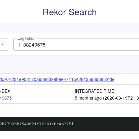
Rekor Search
Log Index
dd97c231e908170a938d398b9e4711b4261359398852fde
NDEX
INTEGRATED TIME
49675
5 months ago (2026-03-19T21:3
9b7709bb7540621f722a1e8c4a275f