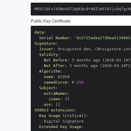
MEUCIQCv745NnVGTJqDEQcd+98Z1m5lKJjs9qTgcM
Public Key Certificate
data
:
Serial Number
:
'0x2725adea27d8ea5134b65
Signature
:
Issuer
:
 O=sigstore.dev
,
 CN=sigstore
-
Validity
:
Not Before
:
 5 months ago (2026
-
03
-
19T
Not After
:
 5 months ago (2026
-
03
-
19T2
Algorithm
:
name
:
namedCurve
:
 P
-
256
Subject
:
extraNames
:
items
:
{
}
asn
:
[
]
X509v3 extensions
:
Key Usage (critical)
:
-
Extended Key Usage
: