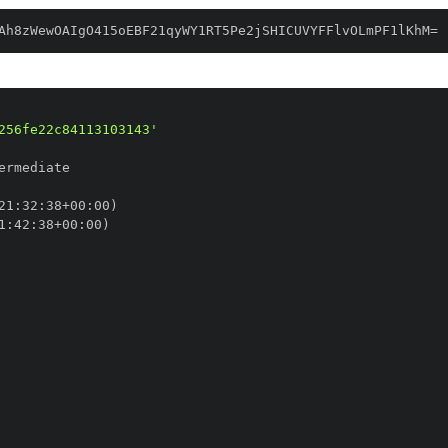
Ah8zWewOAIgO415oEBF21qyWY1RT5Pe2jSHICUVYFFlvOLmPF1lKhM=
256fe22c84113103143'
21
:
32
:
38+00
:
1
:
42
:
38+00
: