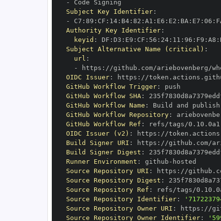
-
Subject Key Identifier
:
-
 C7
:
89
:
CF
:
14
:
B4
:
82
:
A1
:
E6
:
E2
:
BA
:
E7
:
06
:
F
Authority Key Identifier
:
keyid
:
 DF
:
D3
:
E9
:
CF
:
56
:
24
:
11
:
96
:
F9
:
A8
:
Subject Alternative Name (critical)
:
url
:
-
 https
:
OIDC Issuer
:
 https
:
GitHub Workflow Trigger
:
GitHub Workflow SHA
:
GitHub Workflow Name
:
GitHub Workflow Repository
:
GitHub Workflow Ref
:
OIDC Issuer (v2)
:
 https
:
Build Signer URI
:
 https
:
Build Signer Digest
:
Runner Environment
:
 github
-
Source Repository URI
:
 https
:
Source Repository Digest
:
Source Repository Ref
:
Source Repository Identifier
:
'71722379
Source Repository Owner URI
:
 https
:
Source Repository Owner Identifier
:
'59