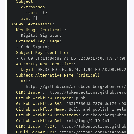
Subject
:
extraNames
:
items
:
{
}
asn
:
[
]
X509v3 extensions
:
Key Usage (critical)
:
-
Extended Key Usage
:
-
Subject Key Identifier
:
-
 C7
:
89
:
CF
:
14
:
B4
:
82
:
A1
:
E6
:
E2
:
BA
:
E7
:
06
:
FA
:
84
:
9F
:
78
Authority Key Identifier
:
keyid
:
 DF
:
D3
:
E9
:
CF
:
56
:
24
:
11
:
96
:
F9
:
A8
:
D8
:
E9
:
28
:
5
Subject Alternative Name (critical)
:
url
:
-
 https
:
OIDC Issuer
:
 https
:
GitHub Workflow Trigger
:
GitHub Workflow SHA
:
GitHub Workflow Name
:
GitHub Workflow Repository
:
GitHub Workflow Ref
:
OIDC Issuer (v2)
:
 https
:
Build Signer URI
:
 https
: