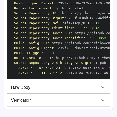
Build Signer Digest
:
Runner Environment
:
 github
-
Source Repository URI
:
 https
:
Source Repository Digest
:
Source Repository Ref
:
Source Repository Identifier
:
'717223794'
Source Repository Owner URI
:
 https
:
Source Repository Owner Identifier
:
'5999858'
Build Config URI
:
 https
:
Build Config Digest
:
Build Trigger
:
Run Invocation URI
:
 https
:
Source Repository Visibility At Signing
:
1.3.6.1.4.1.57264.1.23
:
 0c
:
07
:
52
:
65
:
6c
:
65
:
61:73:6
1.3.6.1.4.1.11129.2.4.2
:
 04
:
7b
:
00
:
79
:
00
:
77
:
00
:
dd
:
Raw Body
Verification