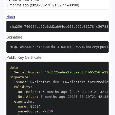
5 months ago (2026-03-19T21:32:44+00:00)
Hash
sha256:740924ce77e6dd2ab94ec052c992e33178fc56788be2
Signature
MEQCIAv2XXHZB6YabuWIdR13I0XFKk83rwVmZbnL2PyPpD5iAiB
Public Key Certificate
data
:
Serial Number
:
'0x2725adea27d8ea5134b65256fe22c84
Signature
:
Issuer
:
 O=sigstore.dev
,
 CN=sigstore
-
Validity
:
Not Before
:
 5 months ago (2026
-
03
-
19T21
:
32
:
38+0
Not After
:
 5 months ago (2026
-
03
-
19T21
:
42
:
38+00
Algorithm
:
name
:
namedCurve
:
 P
-
256