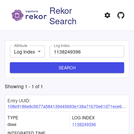
Rekor
Search
Attribute
Log Index
Log Index
SEARCH
Showing
1
-
1
of
1
Entry UUID:
108e9186e8c5677a584139445693e138a71b70e61d71ece6dc7d7ffe9ca636568394dc945671965f
TYPE
LOG INDEX
dsse
1138249396
INTEGRATED TIME