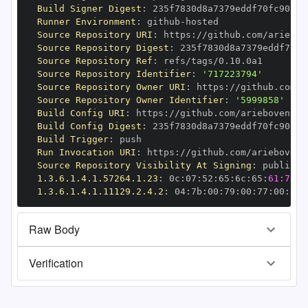
Build Signer Digest
:
Runner Environment
:
 github
-
Source Repository URI
:
 https
:
Source Repository Digest
:
Source Repository Ref
:
Source Repository Identifier
:
'717223794'
Source Repository Owner URI
:
 https
:
Source Repository Owner Identifier
:
'5999858'
Build Config URI
:
 https
:
Build Config Digest
:
Build Trigger
:
Run Invocation URI
:
 https
:
Source Repository Visibility At Signing
:
1.3.6.1.4.1.57264.1.23
:
 0c
:
07
:
52
:
65
:
6c
:
65
:
61:73:6
1.3.6.1.4.1.11129.2.4.2
:
 04
:
7b
:
00
:
79
:
00
:
77
:
00
:
dd
:
Raw Body
Verification