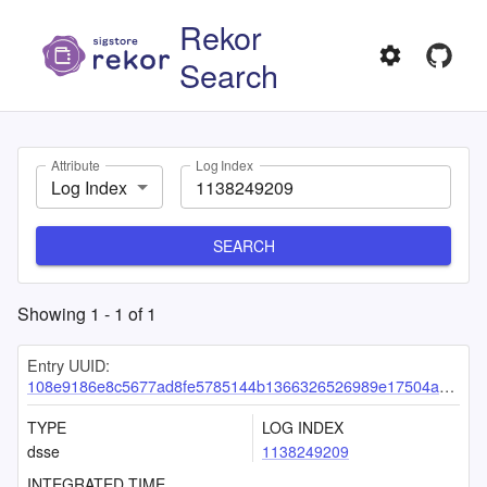
Rekor
Search
Attribute
Log Index
Log Index
SEARCH
Showing
1
-
1
of
1
Entry UUID:
108e9186e8c5677ad8fe5785144b1366326526989e17504a47390e0e45f55fd15fd7a2f9fc76147a
TYPE
LOG INDEX
dsse
1138249209
INTEGRATED TIME