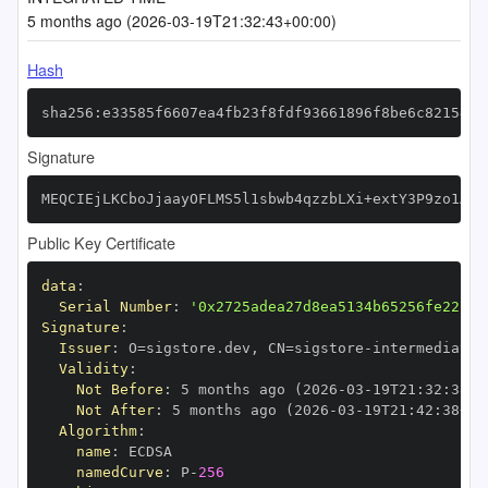
5 months ago (2026-03-19T21:32:43+00:00)
Hash
sha256:e33585f6607ea4fb23f8fdf93661896f8be6c82154e4
Signature
MEQCIEjLKCboJjaayOFLMS5l1sbwb4qzzbLXi+extY3P9zo1AiA
Public Key Certificate
data
:
Serial Number
:
'0x2725adea27d8ea5134b65256fe22c84
Signature
:
Issuer
:
 O=sigstore.dev
,
 CN=sigstore
-
Validity
:
Not Before
:
 5 months ago (2026
-
03
-
19T21
:
32
:
38+0
Not After
:
 5 months ago (2026
-
03
-
19T21
:
42
:
38+00
Algorithm
:
name
:
namedCurve
:
 P
-
256