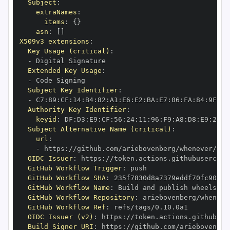
Subject
:
extraNames
:
items
:
{
}
asn
:
[
]
X509v3 extensions
:
Key Usage (critical)
:
-
Extended Key Usage
:
-
Subject Key Identifier
:
-
 C7
:
89
:
CF
:
14
:
B4
:
82
:
A1
:
E6
:
E2
:
BA
:
E7
:
06
:
FA
:
84
:
9F
:
78
Authority Key Identifier
:
keyid
:
 DF
:
D3
:
E9
:
CF
:
56
:
24
:
11
:
96
:
F9
:
A8
:
D8
:
E9
:
28
:
5
Subject Alternative Name (critical)
:
url
:
-
 https
:
OIDC Issuer
:
 https
:
GitHub Workflow Trigger
:
GitHub Workflow SHA
:
GitHub Workflow Name
:
GitHub Workflow Repository
:
GitHub Workflow Ref
:
OIDC Issuer (v2)
:
 https
:
Build Signer URI
:
 https
: