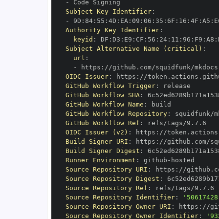
-
Subject Key Identifier
:
-
 9D
:
84
:
55
:
4D
:
EA
:
09
:
06
:
35
:
6F
:
16
:
4F
:
A5
:
E
Authority Key Identifier
:
keyid
:
 DF
:
D3
:
E9
:
CF
:
56
:
24
:
11
:
96
:
F9
:
A8
:
Subject Alternative Name (critical)
:
url
:
-
 https
:
//github.com/squidfunk/mkdocs
OIDC Issuer
:
 https
:
GitHub Workflow Trigger
:
GitHub Workflow SHA
:
GitHub Workflow Name
:
GitHub Workflow Repository
:
 squidfunk/m
GitHub Workflow Ref
:
OIDC Issuer (v2)
:
 https
:
Build Signer URI
:
 https
:
//github.com/sq
Build Signer Digest
:
Runner Environment
:
 github
-
Source Repository URI
:
 https
:
//github.c
Source Repository Digest
:
Source Repository Ref
:
Source Repository Identifier
:
'50617428
Source Repository Owner URI
:
 https
:
Source Repository Owner Identifier
:
'93