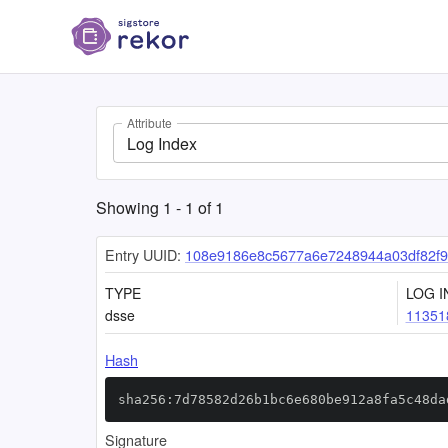
Attribute
Log Index
Showing
1
-
1
of
1
Entry UUID:
108e9186e8c5677a6e7248944a03df82f9
TYPE
LOG I
dsse
11351
Hash
sha256:7d78582d26b1bc6e680be912a8fa5c48da
Signature