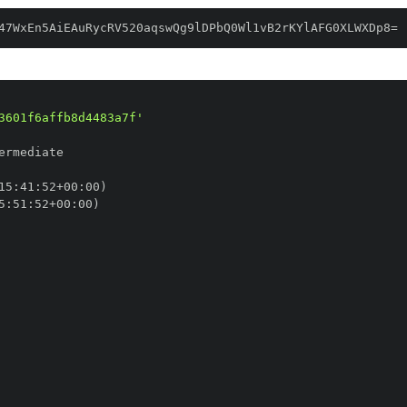
47WxEn5AiEAuRycRV520aqswQg9lDPbQ0Wl1vB2rKYlAFG0XLWXDp8=
3601f6affb8d4483a7f'
15
:
41
:
52+00
:
5
:
51
:
52+00
: