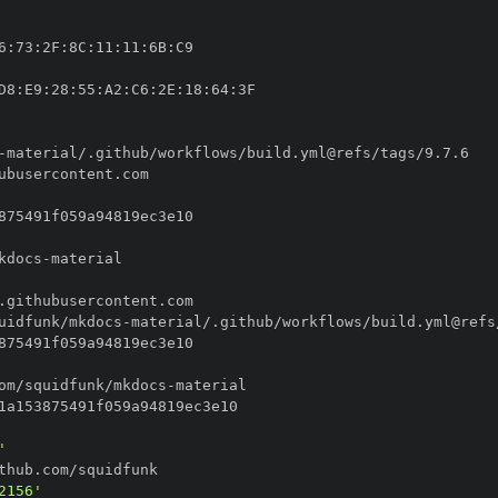
6
:
73
:
2F
:
8C
:
11
:
11
:
6B
:
D8
:
E9
:
28
:
55
:
A2
:
C6
:
2E
:
18
:
64
:
-
kdocs
-
uidfunk/mkdocs
-
om/squidfunk/mkdocs
-
'
2156'