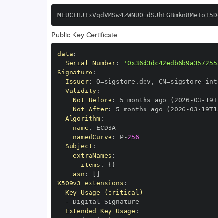
MEUCIHJ+xVqdVMSw4zWNU01dSJhEGBmkn8MeTo+5D
Public Key Certificate
data
:
Serial Number
:
'0x36d3dc42edb6b9a357255
Signature
:
Issuer
:
 O=sigstore.dev
,
 CN=sigstore
-
Validity
:
Not Before
:
 5 months ago (2026
-
03
-
19T
Not After
:
 5 months ago (2026
-
03
-
19T1
Algorithm
:
name
:
namedCurve
:
 P
-
256
Subject
:
extraNames
:
items
:
{
}
asn
:
[
]
X509v3 extensions
:
Key Usage (critical)
:
-
Extended Key Usage
: