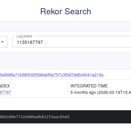
Rekor Search
Log Index
9af688a71b983020596abf9a797c3f0d7dd6c9041a215e
NDEX
INTEGRATED TIME
87797
5 months ago (2026-03-19T15:4
d602d9e7732e680a4b82153aacb5e5