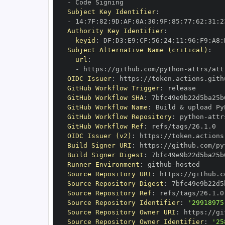
-
Subject Key Identifier
:
-
 14
:
7F
:
82
:
9D
:
AF
:
0A
:
30
:
9F
:
85
:
77
:
62
:
31
:
2
Authority Key Identifier
:
keyid
:
 DF
:
D3
:
E9
:
CF
:
56
:
24
:
11
:
96
:
F9
:
A8
:
Subject Alternative Name (critical)
:
url
:
-
 https
:
//github.com/python
-
attrs/att
OIDC Issuer
:
 https
:
GitHub Workflow Trigger
:
GitHub Workflow SHA
:
GitHub Workflow Name
:
GitHub Workflow Repository
:
 python
-
GitHub Workflow Ref
:
OIDC Issuer (v2)
:
 https
:
Build Signer URI
:
 https
:
//github.com/py
Build Signer Digest
:
Runner Environment
:
 github
-
Source Repository URI
:
 https
:
//github.c
Source Repository Digest
:
Source Repository Ref
:
Source Repository Identifier
:
'29918975
Source Repository Owner URI
:
 https
:
//gi
Source Repository Owner Identifier
:
'25