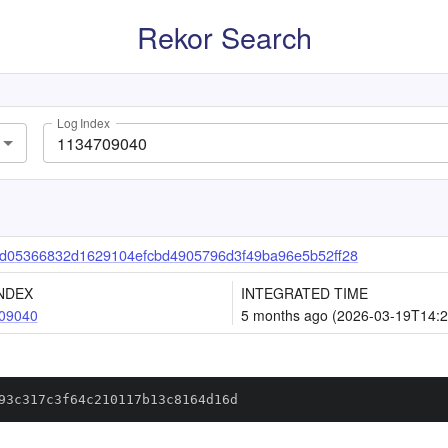
Rekor Search
Log Index
d05366832d1629104efcbd4905796d3f49ba96e5b52ff28
NDEX
INTEGRATED TIME
09040
5 months ago (2026-03-19T14:2
93c317c3f64c210117b13c8164d16d