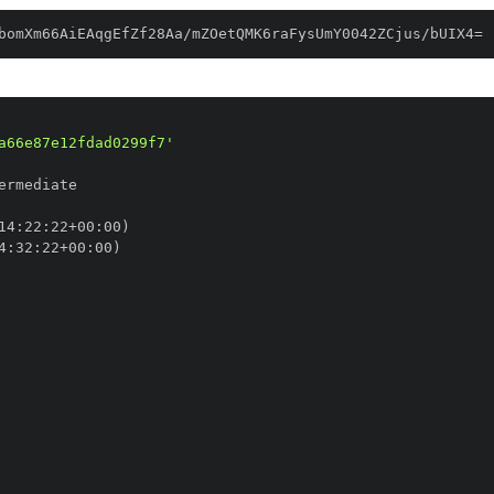
bomXm66AiEAqgEfZf28Aa/mZOetQMK6raFysUmY0042ZCjus/bUIX4=
a66e87e12fdad0299f7'
14
:
22
:
22+00
:
4
:
32
:
22+00
: