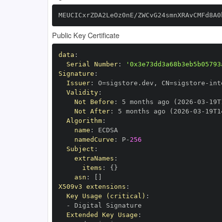
MEUCICxrZDA2LeOz0nE/ZWCvG24smnXRAvCMFd8A0
Public Key Certificate
data
:
Serial Number
:
'0x3e73dd3a68b3eb5b05793
Signature
:
Issuer
:
 O=sigstore.dev
,
 CN=sigstore
-
Validity
:
Not Before
:
 5 months ago (2026
-
03
-
19T
Not After
:
 5 months ago (2026
-
03
-
19T1
Algorithm
:
name
:
namedCurve
:
 P
-
256
Subject
:
extraNames
:
items
:
{
}
asn
:
[
]
X509v3 extensions
:
Key Usage (critical)
:
-
Extended Key Usage
: