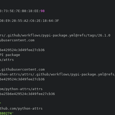
3
:
73
:
5E
:
7E
:
B8
:
18
:
EE
:
98
D8
:
E9
:
28
:
55
:
A2
:
C6
:
2E
:
18
:
64
:
rs/.github/workflows/pypi
-
thon
-
attrs/attrs/.github/workflows/pypi
-
om/python
-
'
thub.com/python
-
880274'