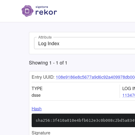
Attribute
Log Index
Showing
1
-
1
of
1
Entry UUID:
108e9186e8c5677a9d6c92a409978db00
TYPE
LOG I
dsse
11347
Hash
sha256:3f410a010e4bfb612e3c0b008c2bd5a834
Signature