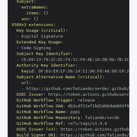
Subject
:
extraNames
:
items
:
{
}
asn
:
[
]
X509v3 extensions
:
Key Usage (critical)
:
-
Extended Key Usage
:
-
Subject Key Identifier
:
-
 CE
:
D9
:
13
:
79
:
1C
:
EC
:
F4
:
52
:
F9
:
4E
:
10
:
5B
:
9A
:
7B
:
1C
:
4D
Authority Key Identifier
:
keyid
:
 DF
:
D3
:
E9
:
CF
:
56
:
24
:
11
:
96
:
F9
:
A8
:
D8
:
E9
:
28
:
5
Subject Alternative Name (critical)
:
url
:
-
 https
:
OIDC Issuer
:
 https
:
GitHub Workflow Trigger
:
GitHub Workflow SHA
:
GitHub Workflow Name
:
GitHub Workflow Repository
:
GitHub Workflow Ref
:
OIDC Issuer (v2)
:
 https
:
Build Signer URI
:
 https
: