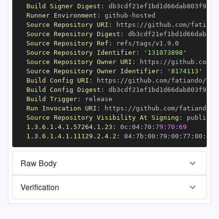
Build Signer Digest
:
Runner Environment
:
 github
-
Source Repository URI
:
 https
:
Source Repository Digest
:
Source Repository Ref
:
Source Repository Identifier
:
'131073898'
Source Repository Owner URI
:
 https
:
Source Repository Owner Identifier
:
'8174113'
Build Config URI
:
 https
:
Build Config Digest
:
Build Trigger
:
Run Invocation URI
:
 https
:
Source Repository Visibility At Signing
:
1.3.6.1.4.1.57264.1.23
:
 0c
:
04
:
70
:
79:70:69
1.3.6.1.4.1.11129.2.4.2
:
 04
:
7b
:
00
:
79
:
00
:
77
:
00
:
dd
:
Raw Body
Verification