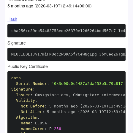
5 months ago (2026-03-19T12:49:14+00:00)
Hash
sha256:c39eb54483753ede26370e1266264bdd567c7f1c4ac8
Signature
MEUCIBDEIJvI7miFNUqc2WDRA5fYCeWNgLpgT3bmCeqZ6TgBAiE
Public Key Certificate
data
:
Serial Number
:
'0x3e00c0c2487a2da253e5a79c817f84f
Signature
:
Issuer
:
 O=sigstore.dev
,
 CN=sigstore
-
Validity
:
Not Before
:
 5 months ago (2026
-
03
-
19T12
:
49
:
14+0
Not After
:
 5 months ago (2026
-
03
-
19T12
:
59
:
14+00
Algorithm
:
name
:
namedCurve
:
 P
-
256