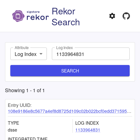
Rekor
Search
Attribute
Log Index
Log Index
SEARCH
Showing
1
-
1
of
1
Entry UUID:
108e9186e8c5677a4ef8d8725d109c02b022bcf0edd3715951639297a0db7f4f7046621fa13c50a7
TYPE
LOG INDEX
dsse
1133964831
INTEGRATED TIME